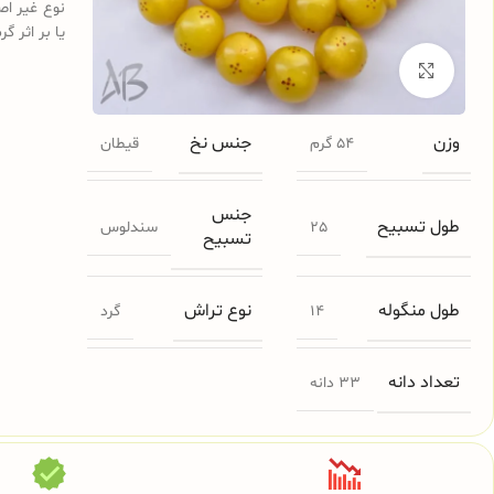
نوع غیر اص
یا بر اثر گ
برای بزرگنمایی کلیک کنید
وزن
جنس نخ
54 گرم
قیطان
جنس
طول تسبیح
25
سندلوس
تسبیح
طول منگوله
نوع تراش
14
گرد
تعداد دانه
33 دانه