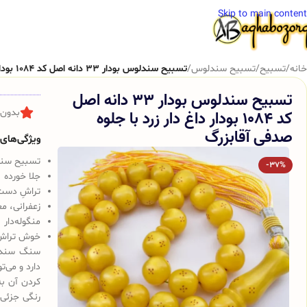
Skip to main content
خانه
/
تسبیح
/
تسبیح سندلوس
/
تسبیح سندلوس بودار 33 دانه اصل کد 1084 بودار داغ دار زرد با جلوه صدفی آقابزرگ
تسبیح سندلوس بودار 33 دانه اصل
کد 1084 بودار داغ دار زرد با جلوه
بدون 
صدفی آقابزرگ
ویژگی‌های ک
تسبیح سندلوس 
-37%
جلا خورده
تراشِ دست
زعفرانی، م
منگوله‌دار
خوش تراش
سنگ سندلو
دارد و می‌
کردن آن به
رنگی جزئی 