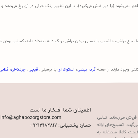
ر نمی‌شود (یا دیر آتش می‌گیرد). با این تغییر رنگ جزئی در آن رخ می‌دهد و
وع تراش، ماشینی یا دستی بودن تراش، رنگ دانه، تعداد دانه، کمیاب بودن ش
لفی وجود دارند از جمله
گرد
،
بیضی
،
استوانه‌ای
یا برمیلی،
قیچی
،
چرتکه‌ای
،
گلابی
اطمینان شما افتخار ما است
 فروش می‌رساند. تمامی
: info@aghabozorgstore.com
گردد. تسبیح‌های ارائه
شماره پشتیبانی: 09213184817
قیمت کاملا منصفانه به