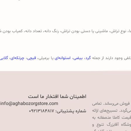
وع تراش، ماشینی یا دستی بودن تراش، رنگ دانه، تعداد دانه، کمیاب بودن ش
لفی وجود دارند از جمله
گرد
،
بیضی
،
استوانه‌ای
یا برمیلی،
قیچی
،
چرتکه‌ای
،
گلابی
اطمینان شما افتخار ما است
 فروش می‌رساند. تمامی
: info@aghabozorgstore.com
گردد. تسبیح‌های ارائه
شماره پشتیبانی: 09213184817
قیمت کاملا منصفانه به
گاه آقابزرگ تنوع و