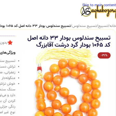
Skip to main content
خانه
/
تسبیح
/
تسبیح سندلوس
/
تسبیح سندلوس بودار 33 دانه اصل کد 1065 بودار گرد درشت آقابزرگ
تسبیح سندلوس بودار 33 دانه اصل
کد 1065 بودار گرد درشت آقابزرگ
بدون 
ویژگی‌های ک
-31%
تسبیح سندلوس 
تراشِ دست
زعفرانی، م
منگوله‌دار
خوش تراش
سنگ سندلو
دارد و می‌
کردن آن به
رنگی جزئی 
نوع غیر اص