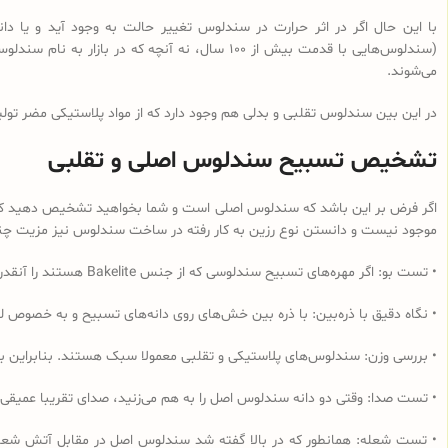
با این حال اگر در اثر حرارت در سندلوس تغییر حالت به وجود آید و یا
می‌شوند.
در این بین سندلوس تقلبی و بدلی هم وجود دارد که از مواد پلاستیکی مضر تولی
تشخیص تسبیح سندلوس اصلی و تقلبی
اگر فرض بر این باشد که سندلوس اصلی است و شما بخواهید تشخیص دهید که از 
موجود نیست و دانستن نوع رزین به کار رفته در ساخت سندلوس نیز مزیت چندانی
• تست بو: اگر مهره‌های تسبیح‌ سندلوسی که از جنس Bakelite هستند را آنقدر مالش دهید که داغ شود و یا در آب داغ قرار دهید به دلیل وجود فرمالدئید در این نوع رزین، بوی فرمالدئید به مشام می‌رسد.
• نگاه دقیق با ذره‌بین: با ذره بین خش‌های روی دانه‌های تسبیح و به خصوص لب
• بررسی وزن: سندلوس‌های پلاستیکی و تقلبی معمولا سبک هستند. بنابراین ب
• تست صدا: وقتی دو دانه سندلوس اصل را به هم می‌زنید، صدای تقریبا عمیقی
• تست شعله: همانطور که در بالا گفته شد سندلوس اصل در مقابل آتش شعله‌و