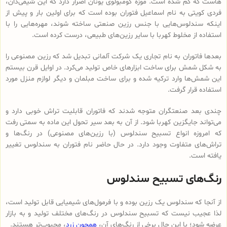
هاست که گم شده است. موزه کومبولوی یونان اصرار دارد که این شیمی‌دان،
فردی کویتی به نام اسماعیل فتوران بوده است که برای اولین بار و پیش از
اینکه سندلوس‌هایی با جنس رزین صنعتی ساخته شوند، مهره‌هایی را با
استفاده از مخلوط کهربا با سایر رزین‌های طبیعی، درست کرده است.
بعدها فاتوران به نام تجاری یک شرکت آلمانی تبدیل شد که رزین مصنوعی را
به شکل شمش برای ساخت ابزارهای خاص تولید می‌کرد. در اوایل قرن بیستم
این شمش‌ها وارد ترکیه شده و برای ساخت مبلمان و دیگر لوازم منزل مورد
استفاده قرار گرفت.
چندی بعد صنعتگران متوجه شدند که فاتوران قابلیت تراش خوبی دارد و
می‌تواند جایگزین کهربا شود. از آن به بعد سیر تحول این ماده به سمتی رفت
که امروزه انواع تسبیح‌ سندلوس (با رزین‌های مصنوعی) در رنگ‌ها و
تراش‌های متفاوت وجود دارد. در حال حاضر نام فتوران به سندلوس تغییر
یافته است.
رنگ‌های تسبیح سندلوس
از آنجا که سندلوس یک رزین بوده و با فرمول‌های شیمیایی قابل تولید است،
لذا عجیب نیست که تسبیح سندلوس در رنگ‌های مختلف تولید و به بازار
عرضه شود؛ با این حال برخی از رنگ‌های آن،
همچون زرد
، محبوب‌تر هستند.