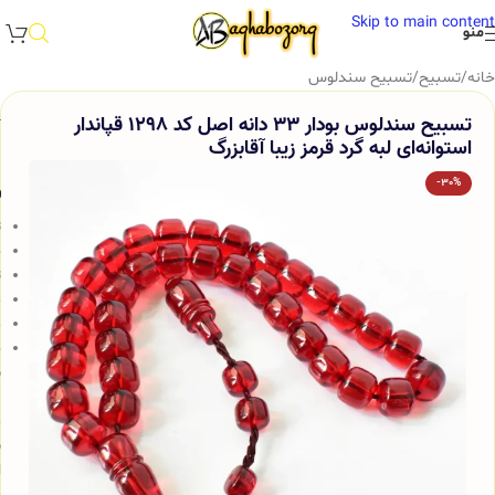
Skip to main content
منو
خانه
/
تسبیح
/
تسبیح سندلوس
تسبیح سندلوس بودار 33 دانه اصل کد 1298 قپاندار
استوانه‌ای لبه گرد قرمز زیبا آقابزرگ
-30%
و
ت
ج
ت
م
م
خ
س
ب
م
ش
ا
و