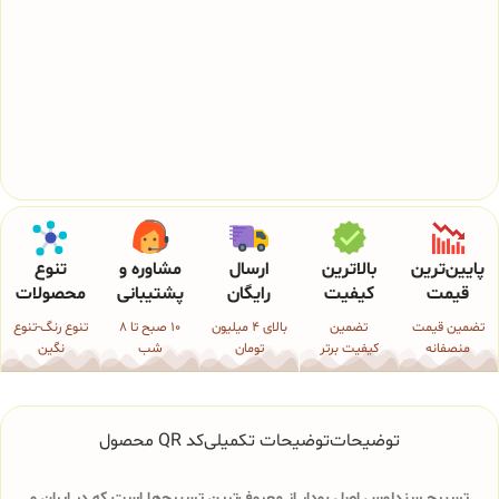
پایین‌ترین
بالاترین
ارسال
مشاوره و
تنوع
قیمت
کیفیت
رایگان
پشتیبانی
محصولات
تضمین قیمت
تضمین
بالای 4 میلیون
10 صبح تا 8
تنوع رنگ-تنوع
منصفانه
کیفیت برتر
تومان
شب
نگین
توضیحات
توضیحات تکمیلی
کد QR محصول
تسبیح سندلوس اصل بودار از معروف‌ترین تسبیح‌ها است که در ایران و