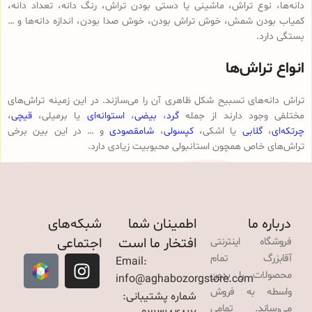
دانه‌ها، نوع تراش، ماشینی یا دستی بودن تراش، رنگ دانه، تعداد دانه،
کمیاب بودن شمش، خوش تراش بودن، خوش صدا بودن، اندازه دانه‌ها و …
بستگی دارد.
انواع تراش‌ها
تراش دانه‌های تسبیح شکل ظاهری آن را می‌سازند. در این زمینه تراش‌های
مختلفی وجود دارند از جمله
گرد
،
بیضی
،
استوانه‌ای
یا برمیلی،
قیچی
،
چرتکه‌ای
،
گلابی
یا اشکی،
کپسولی
،
شامقصودی
و … در این بین برخی
تراش‌های خاص همچون استانبولی محبوبیت زیادی دارد.
درباره ما
اطمینان شما
شبکه‌های
افتخار ما است
اجتماعی
فروشگاه اینترنتی
آقابزرگ تمام
Email:
محصولات را بدون
info@aghabozorgstore.com
واسطه به فروش
شماره پشتیبانی:
می‌رساند. تمامی