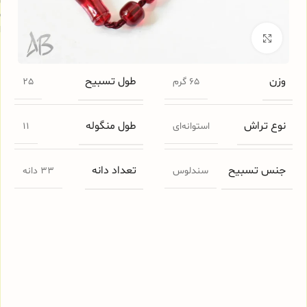
س
ا
برای بزرگنمایی کلیک کنید
وزن
طول تسبیح
65 گرم
25
نوع تراش
طول منگوله
استوانه‌ای
11
جنس تسبیح
تعداد دانه
سندلوس
33 دانه