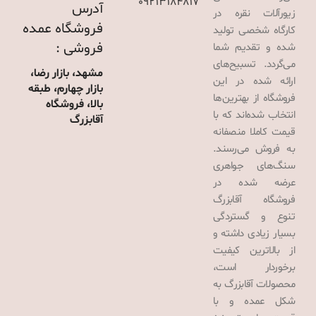
09213184817
آدرس
زیورآلات نقره در
فروشگاه عمده
کارگاه شخصی تولید
فروشی :
شده و تقدیم شما
می‌گردد. تسبیح‌های
مشهد، بازار رضا،
ارائه شده در این
بازار چهارم، طبقه
فروشگاه از بهترین‌ها
بالا، فروشگاه
انتخاب شده‌اند که با
آقابزرگ
قیمت کاملا منصفانه
به فروش می‌رسند.
سنگ‌های جواهری
عرضه شده در
فروشگاه آقابزرگ
تنوع و گستردگی
بسیار زیادی داشته و
از بالاترین کیفیت
برخوردار است،
محصولات آقابزرگ به
شکل عمده و با