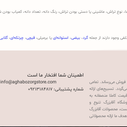
وع تراش، ماشینی یا دستی بودن تراش، رنگ دانه، تعداد دانه، کمیاب بودن ش
لفی وجود دارند از جمله
گرد
،
بیضی
،
استوانه‌ای
یا برمیلی،
قیچی
،
چرتکه‌ای
،
گلابی
اطمینان شما افتخار ما است
 فروش می‌رساند. تمامی
: info@aghabozorgstore.com
گردد. تسبیح‌های ارائه
شماره پشتیبانی: 09213184817
قیمت کاملا منصفانه به
گاه آقابزرگ تنوع و
 است، محصولات آقابزرگ
هدف ما ارائه محصولاتی