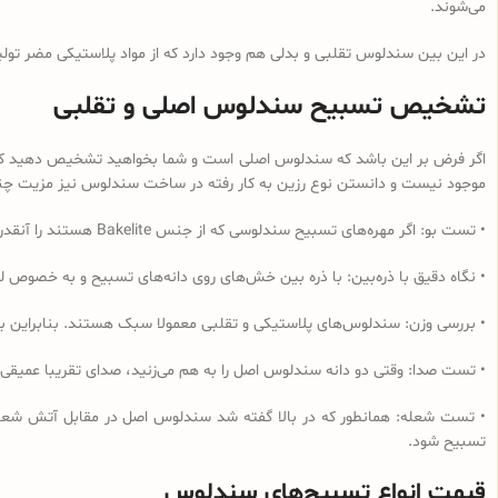
می‌شوند.
در این بین سندلوس تقلبی و بدلی هم وجود دارد که از مواد پلاستیکی مضر تولی
تشخیص تسبیح سندلوس اصلی و تقلبی
اگر فرض بر این باشد که سندلوس اصلی است و شما بخواهید تشخیص دهید که از 
موجود نیست و دانستن نوع رزین به کار رفته در ساخت سندلوس نیز مزیت چندانی
• تست بو: اگر مهره‌های تسبیح‌ سندلوسی که از جنس Bakelite هستند را آنقدر مالش دهید که داغ شود و یا در آب داغ قرار دهید به دلیل وجود فرمالدئید در این نوع رزین، بوی فرمالدئید به مشام می‌رسد.
• نگاه دقیق با ذره‌بین: با ذره بین خش‌های روی دانه‌های تسبیح و به خصوص لب
• بررسی وزن: سندلوس‌های پلاستیکی و تقلبی معمولا سبک هستند. بنابراین ب
• تست صدا: وقتی دو دانه سندلوس اصل را به هم می‌زنید، صدای تقریبا عمیقی
• تست شعله: همانطور که در بالا گفته شد سندلوس اصل در مقابل آتش شعله‌و
تسبیح شود.
قیمت انواع تسبیح‌های سندلوس