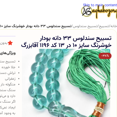
Skip to main content
خانه
/
تسبیح
/
تسبیح سندلوس
/
تسبیح سندلوس 33 دانه بودار خوشرنگ سایز 10 در 13 کد 1196 آقابزرگ
تسبیح سندلوس 33 دانه بودار
خوشرنگ سایز 10 در 13 کد 1196 آقابزرگ
بدون 
ویژگی‌های ک
-38%
تسبیح سندلوس 
جلا خورده
تراشِ دست
زعفرانی
منگوله دار
سنگ سندلوس
دارد و می‌ت
اگر سنگ س
ایجاد نمی‌
به وجود آم