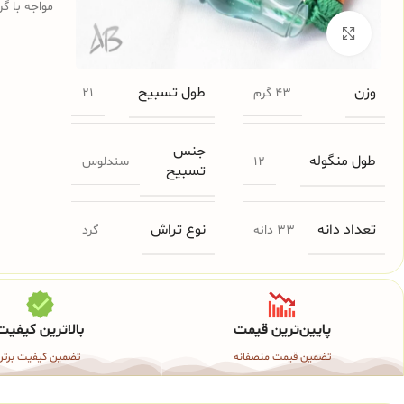
مواجه با گر
برای بزرگنمایی کلیک کنید
وزن
طول تسبیح
43 گرم
21
جنس
طول منگوله
12
سندلوس
تسبیح
تعداد دانه
نوع تراش
33 دانه
گرد
پایین‌ترین قیمت
بالاترین کیفیت
تضمین قیمت منصفانه
تضمین کیفیت برتر