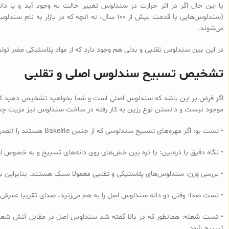
با این حال اگر در اثر حرارت در سندلوس تغییر حالت به وجود آید و یا
می‌شوند.
در این بین سندلوس تقلبی و بدلی هم وجود دارد که از مواد پلاستیکی مضر تولی
تشخیص تسبیح سندلوس اصلی و تقلبی
اگر فرض بر این باشد که سندلوس اصلی است و شما بخواهید تشخیص دهید که از 
موجود نیست و دانستن نوع رزین به کار رفته در ساخت سندلوس نیز مزیت چندانی
• تست بو: اگر مهره‌های تسبیح‌ سندلوسی که از جنس Bakelite هستند را آنقدر مالش دهید که داغ شود و یا در آب داغ قرار دهید به دلیل وجود فرمالدئید در این نوع رزین، بوی فرمالدئید به مشام می‌رسد.
• نگاه دقیق با ذره‌بین: با ذره بین خش‌های روی دانه‌های تسبیح و به خصوص لب
• بررسی وزن: سندلوس‌های پلاستیکی و تقلبی معمولا سبک هستند. بنابراین ب
• تست صدا: وقتی دو دانه سندلوس اصل را به هم می‌زنید، صدای تقریبا عمیقی
• تست شعله: همانطور که در بالا گفته شد سندلوس اصل در مقابل آتش شعله‌و
تسبیح شود.