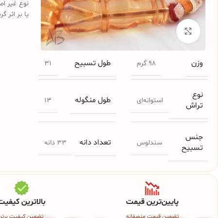
نوع غیر اص
یا بر اثر گ
برای بزرگنمایی کلیک کنید
وزن
طول تسبیح
98 گرم
31
نوع
طول منگوله
استوانه‌ای
13
تراش
جنس
تعداد دانه
سندلوس
33 دانه
تسبیح
پایین‌ترین قیمت
بالاترین کیفیت
تضمین قیمت منصفانه
تضمین کیفیت برتر