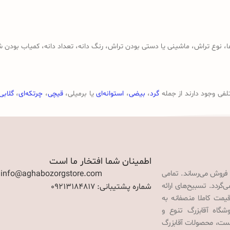
وع تراش، ماشینی یا دستی بودن تراش، رنگ دانه، تعداد دانه، کمیاب بودن ش
لفی وجود دارند از جمله
گرد
،
بیضی
،
استوانه‌ای
یا برمیلی،
قیچی
،
چرتکه‌ای
،
گلابی
اطمینان شما افتخار ما است
 فروش می‌رساند. تمامی
: info@aghabozorgstore.com
گردد. تسبیح‌های ارائه
شماره پشتیبانی: 09213184817
قیمت کاملا منصفانه به
گاه آقابزرگ تنوع و
 است، محصولات آقابزرگ