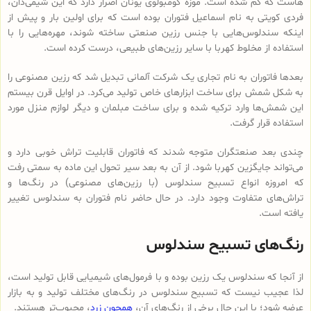
هاست که گم شده است. موزه کومبولوی یونان اصرار دارد که این شیمی‌دان،
فردی کویتی به نام اسماعیل فتوران بوده است که برای اولین بار و پیش از
اینکه سندلوس‌هایی با جنس رزین صنعتی ساخته شوند، مهره‌هایی را با
استفاده از مخلوط کهربا با سایر رزین‌های طبیعی، درست کرده است.
بعدها فاتوران به نام تجاری یک شرکت آلمانی تبدیل شد که رزین مصنوعی را
به شکل شمش برای ساخت ابزارهای خاص تولید می‌کرد. در اوایل قرن بیستم
این شمش‌ها وارد ترکیه شده و برای ساخت مبلمان و دیگر لوازم منزل مورد
استفاده قرار گرفت.
چندی بعد صنعتگران متوجه شدند که فاتوران قابلیت تراش خوبی دارد و
می‌تواند جایگزین کهربا شود. از آن به بعد سیر تحول این ماده به سمتی رفت
که امروزه انواع تسبیح‌ سندلوس (با رزین‌های مصنوعی) در رنگ‌ها و
تراش‌های متفاوت وجود دارد. در حال حاضر نام فتوران به سندلوس تغییر
یافته است.
رنگ‌های تسبیح سندلوس
از آنجا که سندلوس یک رزین بوده و با فرمول‌های شیمیایی قابل تولید است،
لذا عجیب نیست که تسبیح سندلوس در رنگ‌های مختلف تولید و به بازار
عرضه شود؛ با این حال برخی از رنگ‌های آن،
همچون زرد
، محبوب‌تر هستند.