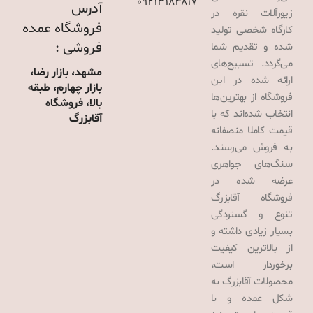
09213184817
آدرس
زیورآلات نقره در
فروشگاه عمده
کارگاه شخصی تولید
فروشی :
شده و تقدیم شما
می‌گردد. تسبیح‌های
مشهد، بازار رضا،
ارائه شده در این
بازار چهارم، طبقه
فروشگاه از بهترین‌ها
بالا، فروشگاه
انتخاب شده‌اند که با
آقابزرگ
قیمت کاملا منصفانه
به فروش می‌رسند.
سنگ‌های جواهری
عرضه شده در
فروشگاه آقابزرگ
تنوع و گستردگی
بسیار زیادی داشته و
از بالاترین کیفیت
برخوردار است،
محصولات آقابزرگ به
شکل عمده و با