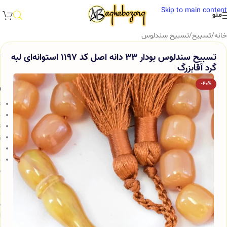
Skip to main content
منو
خانه
/
تسبیح
/
تسبیح سندلوس
تسبیح سندلوس بودار 33 دانه اصل کد 1197 استوانه‌ای لبه
گرد آقابزرگ
-40%
و
ت
ج
ت
ز
م
خ
س
ب
م
ش
ا
و