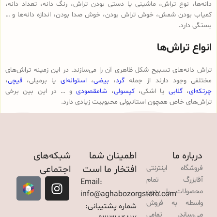
دانه‌ها، نوع تراش، ماشینی یا دستی بودن تراش، رنگ دانه، تعداد دانه،
کمیاب بودن شمش، خوش تراش بودن، خوش صدا بودن، اندازه دانه‌ها و …
بستگی دارد.
انواع تراش‌ها
تراش دانه‌های تسبیح شکل ظاهری آن را می‌سازند. در این زمینه تراش‌های
مختلفی وجود دارند از جمله
گرد
،
بیضی
،
استوانه‌ای
یا برمیلی،
قیچی
،
چرتکه‌ای
،
گلابی
یا اشکی،
کپسولی
،
شامقصودی
و … در این بین برخی
تراش‌های خاص همچون استانبولی محبوبیت زیادی دارد.
درباره ما
اطمینان شما
شبکه‌های
افتخار ما است
اجتماعی
فروشگاه اینترنتی
آقابزرگ تمام
Email:
محصولات را بدون
info@aghabozorgstore.com
واسطه به فروش
شماره پشتیبانی:
می‌رساند. تمامی