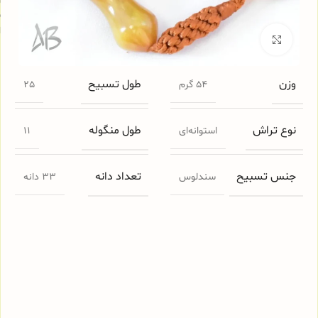
س
ا
برای بزرگنمایی کلیک کنید
وزن
طول تسبیح
54 گرم
25
نوع تراش
طول منگوله
استوانه‌ای
11
جنس تسبیح
تعداد دانه
سندلوس
33 دانه