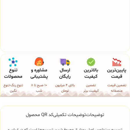
پایین‌ترین
بالاترین
ارسال
مشاوره و
تنوع
قیمت
کیفیت
رایگان
پشتیبانی
محصولات
تضمین قیمت
تضمین
بالای 4 میلیون
10 صبح تا 8
تنوع رنگ-تنوع
منصفانه
کیفیت برتر
تومان
شب
نگین
توضیحات
توضیحات تکمیلی
کد QR محصول
تسبیح سندلوس اصل بودار از معروف‌ترین تسبیح‌ها است که در ایران و