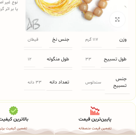
نوع غیر اص
یا بر اثر گ
برای بزرگنمایی کلیک کنید
وزن
جنس نخ
117 گرم
قیطان
طول تسبیح
طول منگوله
12
33
جنس
تعداد دانه
سندلوس
33 دانه
تسبیح
پایین‌ترین قیمت
بالاترین کیفیت
تضمین قیمت منصفانه
تضمین کیفیت برتر