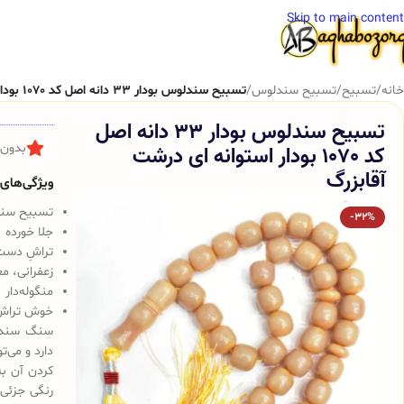
Skip to main content
خانه
/
تسبیح
/
تسبیح سندلوس
/
تسبیح سندلوس بودار 33 دانه اصل کد 1070 بودار استوانه ای درشت آقابزرگ
تسبیح سندلوس بودار 33 دانه اصل
کد 1070 بودار استوانه ای درشت
بدون 
آقابزرگ
ویژگی‌های ک
تسبیح سندلوس 
-32%
جلا خورده
تراشِ دست
زعفرانی، م
منگوله‌دار
خوش تراش
سنگ سندلو
دارد و می‌
کردن آن به
رنگی جزئی 