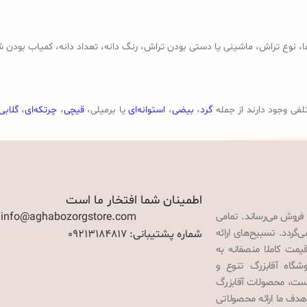
وع تراش، ماشینی یا دستی بودن تراش، رنگ دانه، تعداد دانه، کمیاب بودن ش
لفی وجود دارند از جمله
گرد
،
بیضی
،
استوانه‌ای
یا برمیلی،
قیچی
،
چرتکه‌ای
،
گلابی
اطمینان شما افتخار ما است
 فروش می‌رساند. تمامی
: info@aghabozorgstore.com
گردد. تسبیح‌های ارائه
شماره پشتیبانی: 09213184817
قیمت کاملا منصفانه به
گاه آقابزرگ تنوع و
 است، محصولات آقابزرگ
هدف ما ارائه محصولاتی