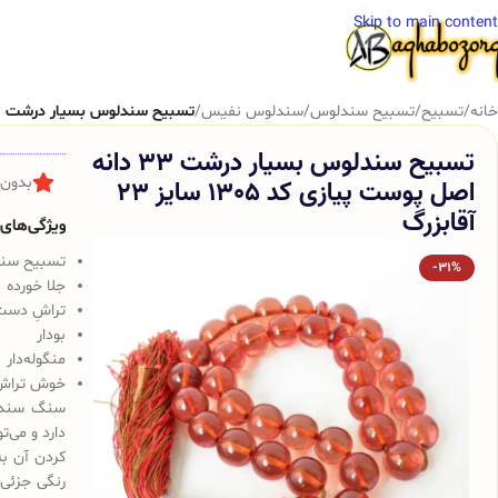
Skip to main content
خانه
/
تسبیح
/
تسبیح سندلوس
/
سندلوس نفیس
/
تسبیح سندلوس بسیار درشت 33 دانه اصل پوست پیازی کد 1305 سایز 23 آقابزرگ
تسبیح سندلوس بسیار درشت 33 دانه
اصل پوست پیازی کد 1305 سایز 23
بدون 
آقابزرگ
ویژگی‌های ک
تسبیح سندلوس 
-31%
جلا خورده
تراشِ دست
بودار
منگوله‌دار
خوش تراش
سنگ سندلو
دارد و می‌
کردن آن به
رنگی جزئی 