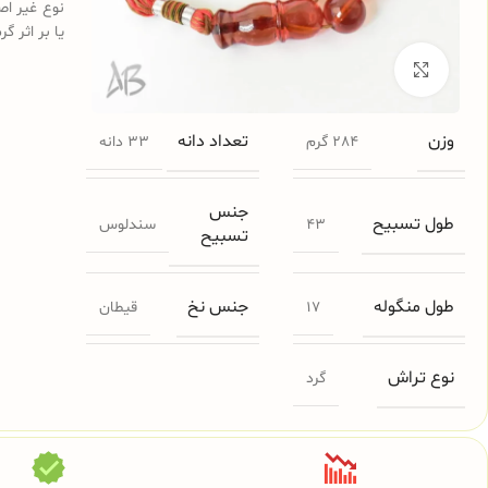
نوع غیر اص
یا بر اثر گ
برای بزرگنمایی کلیک کنید
وزن
تعداد دانه
284 گرم
33 دانه
جنس
طول تسبیح
43
سندلوس
تسبیح
طول منگوله
جنس نخ
17
قیطان
نوع تراش
گرد