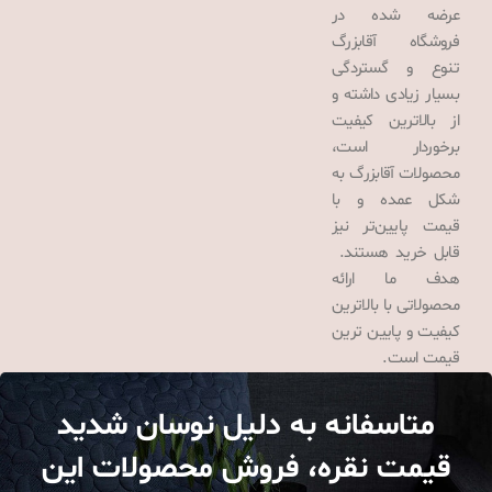
عرضه شده در
فروشگاه آقابزرگ
تنوع و گستردگی
بسیار زیادی داشته و
از بالاترین کیفیت
برخوردار است،
محصولات آقابزرگ به
شکل عمده و با
قیمت پایین‌تر نیز
قابل خرید هستند.
هدف ما ارائه
محصولاتی با بالاترین
کیفیت و پایین ترین
قیمت است.
متاسفانه به دلیل نوسان شدید
قیمت نقره، فروش محصولات این