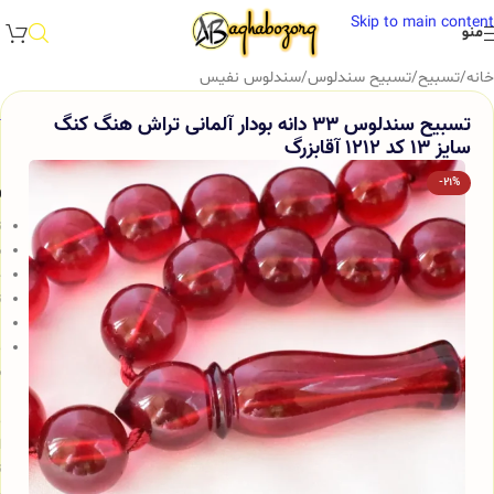
Skip to main content
منو
خانه
/
تسبیح
/
تسبیح سندلوس
/
سندلوس نفیس
تسبیح سندلوس 33 دانه بودار آلمانی تراش هنگ کنگ
سایز 13 کد 1212 آقابزرگ
-21%
و
ت
ش
ج
ت
ب
م
س
ب
م
ا
ت
ج