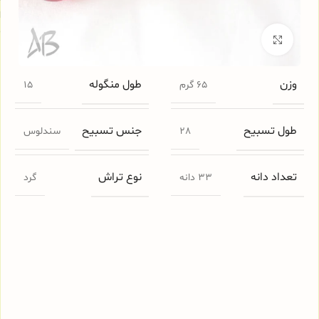
ا
م
برای بزرگنمایی کلیک کنید
وزن
طول منگوله
65 گرم
15
طول تسبیح
جنس تسبیح
28
سندلوس
تعداد دانه
نوع تراش
33 دانه
گرد