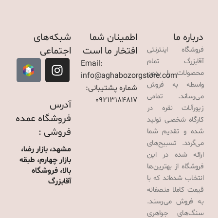
درباره ما
اطمینان شما
شبکه‌های
افتخار ما است
اجتماعی
فروشگاه اینترنتی
آقابزرگ تمام
Email:
محصولات را بدون
info@aghabozorgstore.com
واسطه به فروش
شماره پشتیبانی:
می‌رساند. تمامی
09213184817
آدرس
زیورآلات نقره در
فروشگاه عمده
کارگاه شخصی تولید
فروشی :
شده و تقدیم شما
می‌گردد. تسبیح‌های
مشهد، بازار رضا،
ارائه شده در این
بازار چهارم، طبقه
فروشگاه از بهترین‌ها
بالا، فروشگاه
انتخاب شده‌اند که با
آقابزرگ
قیمت کاملا منصفانه
به فروش می‌رسند.
سنگ‌های جواهری