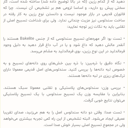
دهید که از کدام رزین (که در بالا توضیح داده شد) ساخته شده است، کار
سختی پیش رو دارید، و اساسا لزومی هم بر تشخیص آن نیست. چرا که
فاتوران قدیمی در بازار موجود نیست و دانستن نوع رزین به کار رفته در
ساخت سندلوس نیز مزیت چندانی ندارد. ولی برای شناخت تسبیح اصلی از
تقلبی باید به نکات زیر توجه نمایید:
• تست بو: اگر مهره‌های تسبیح‌ سندلوسی که از جنس Bakelite هستند را
آنقدر مالش دهید که داغ شود و یا در آب داغ قرار دهید به دلیل وجود
فرمالدئید در این نوع رزین، بوی فرمالدئید به مشام می‌رسد.
• نگاه دقیق با ذره‌بین: با ذره بین خش‌های روی دانه‌های تسبیح و به
خصوص لبه دانه‌ها را بررسی کنید. سندلوس‌های اصل قدیمی معمولا دارای
ترک‌های ریزی در لبه دانه‌ها هستند.
• بررسی وزن: سندلوس‌های پلاستیکی و تقلبی معمولا سبک هستند.
بنابراین با مقایسه وزن یک تسبیح سندلوس با یک تسبیح پلاستیکی
می‌توان نتایج خوبی گرفت.
• تست صدا: وقتی دو دانه سندلوس اصل را به هم می‌زنید، صدای تقریبا
عمیقی ایجاد می‌شود. البته تشخیص از این راه کمی تجربه بیشتری می‌خواهد
ولی در مجموع تسبیح اصلی بسیار خوش صدا است.