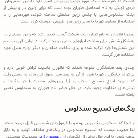
هاست که گم شده است. موزه کومبولوی یونان اصرار دارد که این شیمی‌دان،
فردی کویتی به نام اسماعیل فتوران بوده است که برای اولین بار و پیش از
اینکه سندلوس‌هایی با جنس رزین صنعتی ساخته شوند، مهره‌هایی را با
استفاده از مخلوط کهربا با سایر رزین‌های طبیعی، درست کرده است.
بعدها فاتوران به نام تجاری یک شرکت آلمانی تبدیل شد که رزین مصنوعی را
به شکل شمش برای ساخت ابزارهای خاص تولید می‌کرد. در اوایل قرن بیستم
این شمش‌ها وارد ترکیه شده و برای ساخت مبلمان و دیگر لوازم منزل مورد
استفاده قرار گرفت.
چندی بعد صنعتگران متوجه شدند که فاتوران قابلیت تراش خوبی دارد و
می‌تواند جایگزین کهربا شود. از آن به بعد سیر تحول این ماده به سمتی رفت
که امروزه انواع تسبیح‌ سندلوس (با رزین‌های مصنوعی) در رنگ‌ها و
تراش‌های متفاوت وجود دارد. در حال حاضر نام فتوران به سندلوس تغییر
یافته است.
رنگ‌های تسبیح سندلوس
از آنجا که سندلوس یک رزین بوده و با فرمول‌های شیمیایی قابل تولید است،
لذا عجیب نیست که تسبیح سندلوس در رنگ‌های مختلف تولید و به بازار
عرضه شود؛ با این حال برخی از رنگ‌های آن،
همچون زرد
، محبوب‌تر هستند.