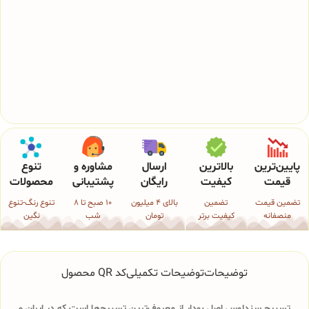
پایین‌ترین
بالاترین
ارسال
مشاوره و
تنوع
قیمت
کیفیت
رایگان
پشتیبانی
محصولات
تضمین قیمت
تضمین
بالای 4 میلیون
10 صبح تا 8
تنوع رنگ-تنوع
منصفانه
کیفیت برتر
تومان
شب
نگین
توضیحات
توضیحات تکمیلی
کد QR محصول
تسبیح سندلوس اصل بودار از معروف‌ترین تسبیح‌ها است که در ایران و