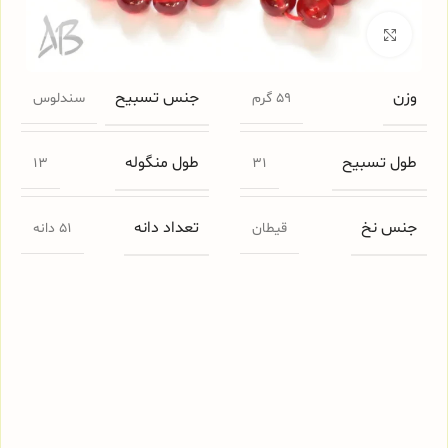
برای بزرگنمایی کلیک کنید
وزن
جنس تسبیح
59 گرم
سندلوس
طول تسبیح
طول منگوله
13
31
جنس نخ
تعداد دانه
قیطان
51 دانه