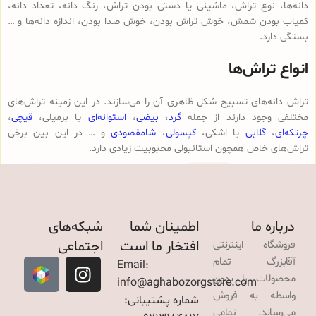
دانه‌ها، نوع تراش، ماشینی یا دستی بودن تراش، رنگ دانه، تعداد دانه،
کمیاب بودن شمش، خوش تراش بودن، خوش صدا بودن، اندازه دانه‌ها و …
بستگی دارد.
انواع تراش‌ها
تراش دانه‌های تسبیح شکل ظاهری آن را می‌سازند. در این زمینه تراش‌های
مختلفی وجود دارند از جمله
گرد
،
بیضی
،
استوانه‌ای
یا برمیلی،
قیچی
،
چرتکه‌ای
،
گلابی
یا اشکی،
کپسولی
،
شامقصودی
و … در این بین برخی
تراش‌های خاص همچون استانبولی محبوبیت زیادی دارد.
درباره ما
اطمینان شما
شبکه‌های
افتخار ما است
اجتماعی
فروشگاه اینترنتی
آقابزرگ تمام
Email:
محصولات را بدون
info@aghabozorgstore.com
واسطه به فروش
شماره پشتیبانی:
می‌رساند. تمامی