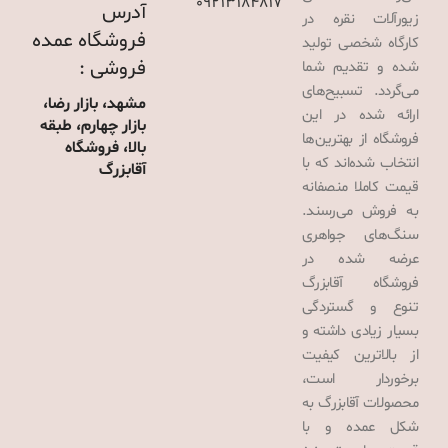
09213184817
آدرس
زیورآلات نقره در
فروشگاه عمده
کارگاه شخصی تولید
فروشی :
شده و تقدیم شما
می‌گردد. تسبیح‌های
مشهد، بازار رضا،
ارائه شده در این
بازار چهارم، طبقه
فروشگاه از بهترین‌ها
بالا، فروشگاه
انتخاب شده‌اند که با
آقابزرگ
قیمت کاملا منصفانه
به فروش می‌رسند.
سنگ‌های جواهری
عرضه شده در
فروشگاه آقابزرگ
تنوع و گستردگی
بسیار زیادی داشته و
از بالاترین کیفیت
برخوردار است،
محصولات آقابزرگ به
شکل عمده و با