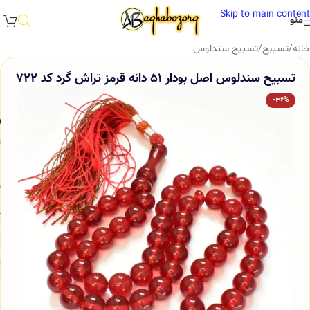
Skip to main content
منو
خانه
/
تسبیح
/
تسبیح سندلوس
تسبیح سندلوس اصل بودار 51 دانه قرمز تراش گرد کد 722
-36%
و
س
ب
ک
ه
ج
ا
م