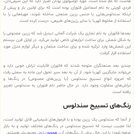
هاست که گم شده است. موزه کومبولوی یونان اصرار دارد که این شیمی‌دان،
فردی کویتی به نام اسماعیل فتوران بوده است که برای اولین بار و پیش از
اینکه سندلوس‌هایی با جنس رزین صنعتی ساخته شوند، مهره‌هایی را با
استفاده از مخلوط کهربا با سایر رزین‌های طبیعی، درست کرده است.
بعدها فاتوران به نام تجاری یک شرکت آلمانی تبدیل شد که رزین مصنوعی را
به شکل شمش برای ساخت ابزارهای خاص تولید می‌کرد. در اوایل قرن بیستم
این شمش‌ها وارد ترکیه شده و برای ساخت مبلمان و دیگر لوازم منزل مورد
استفاده قرار گرفت.
چندی بعد صنعتگران متوجه شدند که فاتوران قابلیت تراش خوبی دارد و
می‌تواند جایگزین کهربا شود. از آن به بعد سیر تحول این ماده به سمتی رفت
که امروزه انواع تسبیح‌ سندلوس (با رزین‌های مصنوعی) در رنگ‌ها و
تراش‌های متفاوت وجود دارد. در حال حاضر نام فتوران به سندلوس تغییر
یافته است.
رنگ‌های تسبیح سندلوس
از آنجا که سندلوس یک رزین بوده و با فرمول‌های شیمیایی قابل تولید است،
لذا عجیب نیست که تسبیح سندلوس در رنگ‌های مختلف تولید و به بازار
عرضه شود؛ با این حال برخی از رنگ‌های آن،
همچون زرد
، محبوب‌تر هستند.