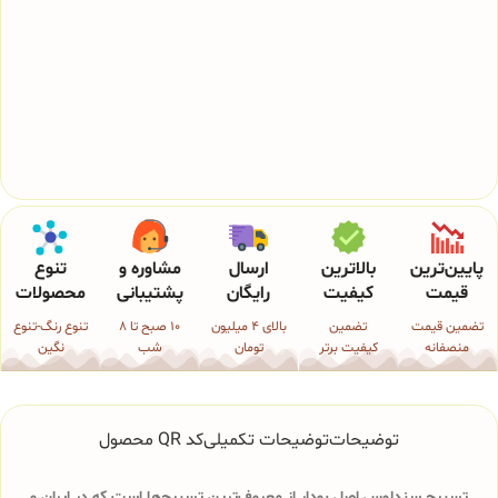
پایین‌ترین
بالاترین
ارسال
مشاوره و
تنوع
قیمت
کیفیت
رایگان
پشتیبانی
محصولات
تضمین قیمت
تضمین
بالای 4 میلیون
10 صبح تا 8
تنوع رنگ-تنوع
منصفانه
کیفیت برتر
تومان
شب
نگین
توضیحات
توضیحات تکمیلی
کد QR محصول
تسبیح سندلوس اصل بودار از معروف‌ترین تسبیح‌ها است که در ایران و