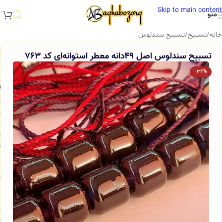
Skip to main content
منو
خانه
/
تسبیح
/
تسبیح سندلوس
تسبیح سندلوس اصل 49دانه معطر استوانه‌ای کد 763
-34%
و
ت
و
ج
ت
ز
م
س
ب
م
ا
ت