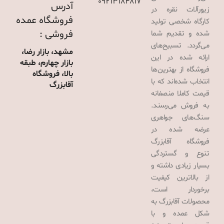
09213184817
آدرس
زیورآلات نقره در
فروشگاه عمده
کارگاه شخصی تولید
فروشی :
شده و تقدیم شما
می‌گردد. تسبیح‌های
مشهد، بازار رضا،
ارائه شده در این
بازار چهارم، طبقه
فروشگاه از بهترین‌ها
بالا، فروشگاه
انتخاب شده‌اند که با
آقابزرگ
قیمت کاملا منصفانه
به فروش می‌رسند.
سنگ‌های جواهری
عرضه شده در
فروشگاه آقابزرگ
تنوع و گستردگی
بسیار زیادی داشته و
از بالاترین کیفیت
برخوردار است،
محصولات آقابزرگ به
شکل عمده و با