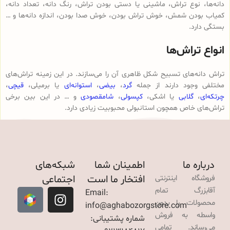
دانه‌ها، نوع تراش، ماشینی یا دستی بودن تراش، رنگ دانه، تعداد دانه،
کمیاب بودن شمش، خوش تراش بودن، خوش صدا بودن، اندازه دانه‌ها و …
بستگی دارد.
انواع تراش‌ها
تراش دانه‌های تسبیح شکل ظاهری آن را می‌سازند. در این زمینه تراش‌های
مختلفی وجود دارند از جمله
گرد
،
بیضی
،
استوانه‌ای
یا برمیلی،
قیچی
،
چرتکه‌ای
،
گلابی
یا اشکی،
کپسولی
،
شامقصودی
و … در این بین برخی
تراش‌های خاص همچون استانبولی محبوبیت زیادی دارد.
درباره ما
اطمینان شما
شبکه‌های
افتخار ما است
اجتماعی
فروشگاه اینترنتی
آقابزرگ تمام
Email:
محصولات را بدون
info@aghabozorgstore.com
واسطه به فروش
شماره پشتیبانی:
می‌رساند. تمامی