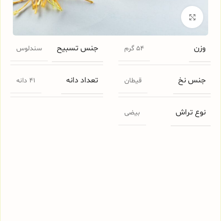
برای بزرگنمایی کلیک کنید
وزن
جنس تسبیح
54 گرم
سندلوس
جنس نخ
تعداد دانه
قیطان
41 دانه
نوع تراش
بیضی