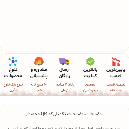
پایین‌ترین
بالاترین
ارسال
مشاوره و
تنوع
قیمت
کیفیت
رایگان
پشتیبانی
محصولات
تضمین قیمت
تضمین
بالای 4 میلیون
10 صبح تا 8
تنوع رنگ-تنوع
منصفانه
کیفیت برتر
تومان
شب
نگین
توضیحات
توضیحات تکمیلی
کد QR محصول
تسبیح سندلوس اصل بودار از معروف‌ترین تسبیح‌ها است که در ایران و