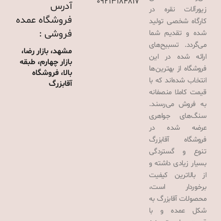
09213184817
آدرس
زیورآلات نقره در
فروشگاه عمده
کارگاه شخصی تولید
فروشی :
شده و تقدیم شما
می‌گردد. تسبیح‌های
مشهد، بازار رضا،
ارائه شده در این
بازار چهارم، طبقه
فروشگاه از بهترین‌ها
بالا، فروشگاه
انتخاب شده‌اند که با
آقابزرگ
قیمت کاملا منصفانه
به فروش می‌رسند.
سنگ‌های جواهری
عرضه شده در
فروشگاه آقابزرگ
تنوع و گستردگی
بسیار زیادی داشته و
از بالاترین کیفیت
برخوردار است،
محصولات آقابزرگ به
شکل عمده و با