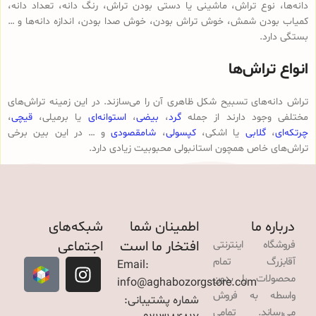
دانه‌ها، نوع تراش، ماشینی یا دستی بودن تراش، رنگ دانه، تعداد دانه،
کمیاب بودن شمش، خوش تراش بودن، خوش صدا بودن، اندازه دانه‌ها و …
بستگی دارد.
انواع تراش‌ها
تراش دانه‌های تسبیح شکل ظاهری آن را می‌سازند. در این زمینه تراش‌های
مختلفی وجود دارند از جمله
گرد
،
بیضی
،
استوانه‌ای
یا برمیلی،
قیچی
،
چرتکه‌ای
،
گلابی
یا اشکی،
کپسولی
،
شامقصودی
و … در این بین برخی
تراش‌های خاص همچون استانبولی محبوبیت زیادی دارد.
درباره ما
اطمینان شما
شبکه‌های
افتخار ما است
اجتماعی
فروشگاه اینترنتی
آقابزرگ تمام
Email:
محصولات را بدون
info@aghabozorgstore.com
واسطه به فروش
شماره پشتیبانی:
می‌رساند. تمامی