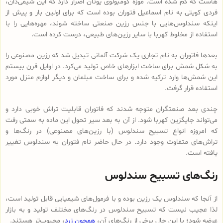
هاست که گم شده است. موزه کومبولوی یونان اصرار دارد که این شیمی‌دان،
فردی کویتی به نام اسماعیل فتوران بوده است که برای اولین بار و پیش از
اینکه سندلوس‌هایی با جنس رزین صنعتی ساخته شوند، مهره‌هایی را با
استفاده از مخلوط کهربا با سایر رزین‌های طبیعی، درست کرده است.
بعدها فاتوران به نام تجاری یک شرکت آلمانی تبدیل شد که رزین مصنوعی را
به شکل شمش برای ساخت ابزارهای خاص تولید می‌کرد. در اوایل قرن بیستم
این شمش‌ها وارد ترکیه شده و برای ساخت مبلمان و دیگر لوازم منزل مورد
استفاده قرار گرفت.
چندی بعد صنعتگران متوجه شدند که فاتوران قابلیت تراش خوبی دارد و
می‌تواند جایگزین کهربا شود. از آن به بعد سیر تحول این ماده به سمتی رفت
که امروزه انواع تسبیح‌ سندلوس (با رزین‌های مصنوعی) در رنگ‌ها و
تراش‌های متفاوت وجود دارد. در حال حاضر نام فتوران به سندلوس تغییر
یافته است.
رنگ‌های تسبیح سندلوس
از آنجا که سندلوس یک رزین بوده و با فرمول‌های شیمیایی قابل تولید است،
لذا عجیب نیست که تسبیح سندلوس در رنگ‌های مختلف تولید و به بازار
عرضه شود؛ با این حال برخی از رنگ‌های آن،
همچون زرد
، محبوب‌تر هستند.