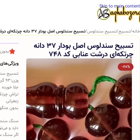
Skip to main content
خانه
/
تسبیح
/
تسبیح سندلوس
/
تسبیح سندلوس اصل بودار 37 دانه چرتکه‌ای درشت عنابی کد 748
تسبیح سندلوس اصل بودار 37 دانه
چرتکه‌ای درشت عنابی کد 748
بدون 
ویژگی‌های ک
-28%
تسبیح سن
وزن:93 گرم
جلا خورده
تراشِ چرتکه
زعفرانی
بدون منگوله
سنگ سندلوس
دارد و می‌ت
اگر سنگ س