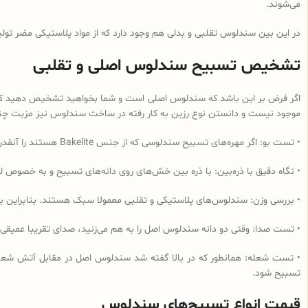
می‌شوند.
در این بین سندلوس تقلبی و بدلی هم وجود دارد که از مواد پلاستیکی مضر تولی
تشخیص تسبیح سندلوس اصلی و تقلبی
اگر فرض بر این باشد که سندلوس اصلی است و شما بخواهید تشخیص دهید که از 
موجود نیست و دانستن نوع رزین به کار رفته در ساخت سندلوس نیز مزیت چندانی
• تست بو: اگر مهره‌های تسبیح‌ سندلوسی که از جنس Bakelite هستند را آنقدر مالش دهید که داغ شود و یا در آب داغ قرار دهید به دلیل وجود فرمالدئید در این نوع رزین، بوی فرمالدئید به مشام می‌رسد.
• نگاه دقیق با ذره‌بین: با ذره بین خش‌های روی دانه‌های تسبیح و به خصوص لب
• بررسی وزن: سندلوس‌های پلاستیکی و تقلبی معمولا سبک هستند. بنابراین ب
• تست صدا: وقتی دو دانه سندلوس اصل را به هم می‌زنید، صدای تقریبا عمیقی
• تست شعله: همانطور که در بالا گفته شد سندلوس اصل در مقابل آتش شعله‌و
تسبیح شود.
قیمت انواع تسبیح‌های سندلوس