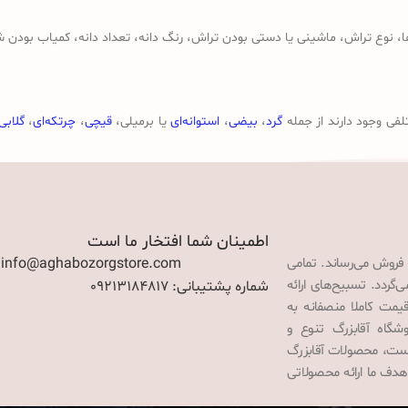
وع تراش، ماشینی یا دستی بودن تراش، رنگ دانه، تعداد دانه، کمیاب بودن ش
لفی وجود دارند از جمله
گرد
،
بیضی
،
استوانه‌ای
یا برمیلی،
قیچی
،
چرتکه‌ای
،
گلابی
اطمینان شما افتخار ما است
 فروش می‌رساند. تمامی
: info@aghabozorgstore.com
گردد. تسبیح‌های ارائه
شماره پشتیبانی: 09213184817
قیمت کاملا منصفانه به
گاه آقابزرگ تنوع و
 است، محصولات آقابزرگ
هدف ما ارائه محصولاتی