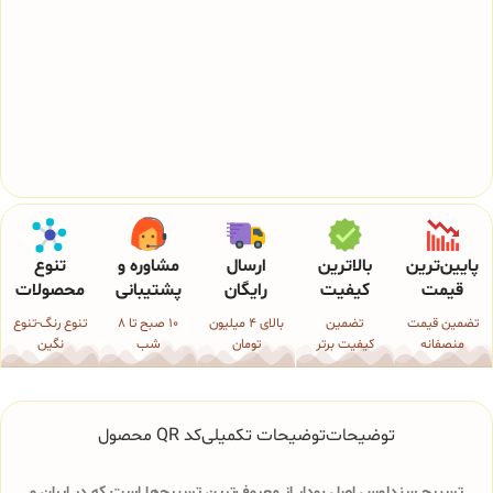
پایین‌ترین
بالاترین
ارسال
مشاوره و
تنوع
قیمت
کیفیت
رایگان
پشتیبانی
محصولات
تضمین قیمت
تضمین
بالای 4 میلیون
10 صبح تا 8
تنوع رنگ-تنوع
منصفانه
کیفیت برتر
تومان
شب
نگین
توضیحات
توضیحات تکمیلی
کد QR محصول
تسبیح سندلوس اصل بودار از معروف‌ترین تسبیح‌ها است که در ایران و