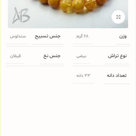
برای بزرگنمایی کلیک کنید
وزن
جنس تسبیح
68 گرم
سندلوس
نوع تراش
جنس نخ
بیضی
قیطان
تعداد دانه
33 دانه