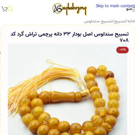
Skip to main content
منو
خانه
/
تسبیح
/
تسبیح سندلوس
تسبیح سندلوس اصل بودار 33 دانه پرچمی تراش گرد کد
708
-31%
و
ت
س
ب
م
ش
ا
و
س
ا