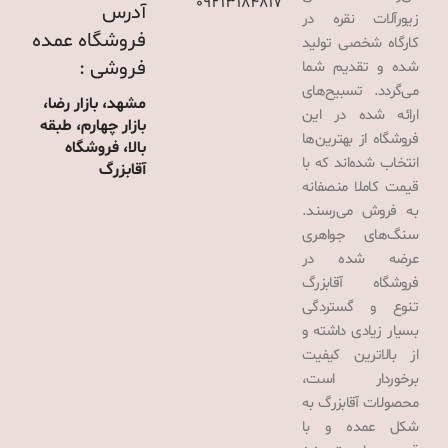
09213184817
آدرس
زیورآلات نقره در
فروشگاه عمده
کارگاه شخصی تولید
فروشی :
شده و تقدیم شما
می‌گردد. تسبیح‌های
مشهد، بازار رضا،
ارائه شده در این
بازار چهارم، طبقه
فروشگاه از بهترین‌ها
بالا، فروشگاه
انتخاب شده‌اند که با
آقابزرگ
قیمت کاملا منصفانه
به فروش می‌رسند.
سنگ‌های جواهری
عرضه شده در
فروشگاه آقابزرگ
تنوع و گستردگی
بسیار زیادی داشته و
از بالاترین کیفیت
برخوردار است،
محصولات آقابزرگ به
شکل عمده و با