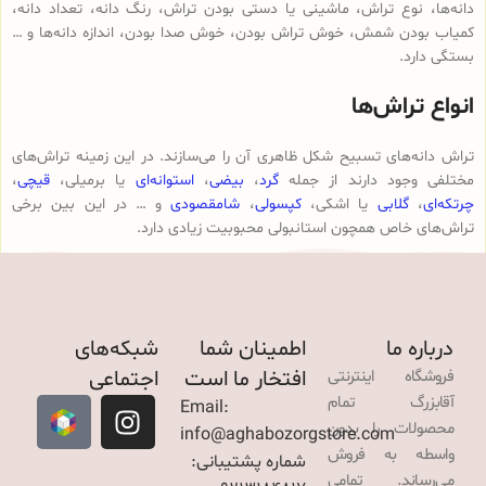
دانه‌ها، نوع تراش، ماشینی یا دستی بودن تراش، رنگ دانه، تعداد دانه،
کمیاب بودن شمش، خوش تراش بودن، خوش صدا بودن، اندازه دانه‌ها و …
بستگی دارد.
انواع تراش‌ها
تراش دانه‌های تسبیح شکل ظاهری آن را می‌سازند. در این زمینه تراش‌های
مختلفی وجود دارند از جمله
گرد
،
بیضی
،
استوانه‌ای
یا برمیلی،
قیچی
،
چرتکه‌ای
،
گلابی
یا اشکی،
کپسولی
،
شامقصودی
و … در این بین برخی
تراش‌های خاص همچون استانبولی محبوبیت زیادی دارد.
درباره ما
اطمینان شما
شبکه‌های
افتخار ما است
اجتماعی
فروشگاه اینترنتی
آقابزرگ تمام
Email:
محصولات را بدون
info@aghabozorgstore.com
واسطه به فروش
شماره پشتیبانی:
می‌رساند. تمامی