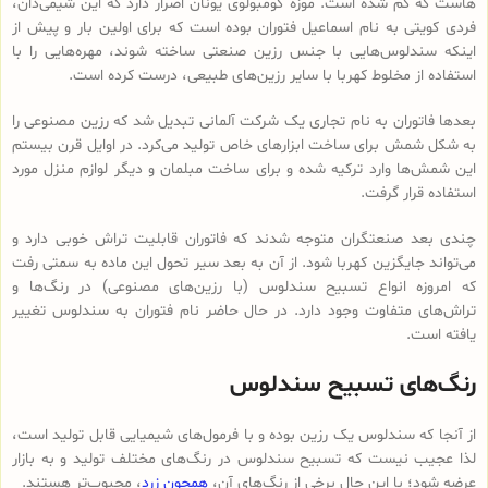
هاست که گم شده است. موزه کومبولوی یونان اصرار دارد که این شیمی‌دان،
فردی کویتی به نام اسماعیل فتوران بوده است که برای اولین بار و پیش از
اینکه سندلوس‌هایی با جنس رزین صنعتی ساخته شوند، مهره‌هایی را با
استفاده از مخلوط کهربا با سایر رزین‌های طبیعی، درست کرده است.
بعدها فاتوران به نام تجاری یک شرکت آلمانی تبدیل شد که رزین مصنوعی را
به شکل شمش برای ساخت ابزارهای خاص تولید می‌کرد. در اوایل قرن بیستم
این شمش‌ها وارد ترکیه شده و برای ساخت مبلمان و دیگر لوازم منزل مورد
استفاده قرار گرفت.
چندی بعد صنعتگران متوجه شدند که فاتوران قابلیت تراش خوبی دارد و
می‌تواند جایگزین کهربا شود. از آن به بعد سیر تحول این ماده به سمتی رفت
که امروزه انواع تسبیح‌ سندلوس (با رزین‌های مصنوعی) در رنگ‌ها و
تراش‌های متفاوت وجود دارد. در حال حاضر نام فتوران به سندلوس تغییر
یافته است.
رنگ‌های تسبیح سندلوس
از آنجا که سندلوس یک رزین بوده و با فرمول‌های شیمیایی قابل تولید است،
لذا عجیب نیست که تسبیح سندلوس در رنگ‌های مختلف تولید و به بازار
عرضه شود؛ با این حال برخی از رنگ‌های آن،
همچون زرد
، محبوب‌تر هستند.