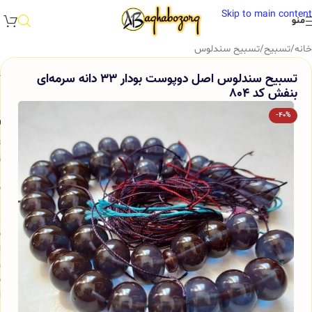
Skip to main content
منو
خانه
/
تسبیح
/
تسبیح سندلوس
تسبیح سندلوس اصل دوپوست بودار 33 دانه سرمه‌ای
بنفش کد 804
-40%
و
ت
ز
س
ب
م
ش
ا
و
س
ا