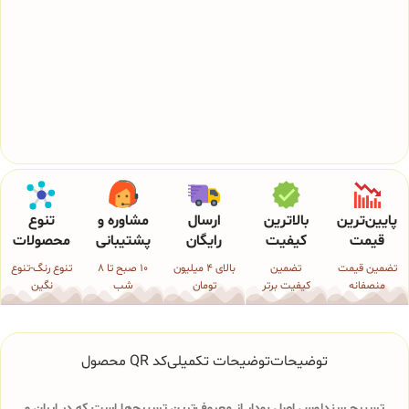
پایین‌ترین
بالاترین
ارسال
مشاوره و
تنوع
قیمت
کیفیت
رایگان
پشتیبانی
محصولات
تضمین قیمت
تضمین
بالای 4 میلیون
10 صبح تا 8
تنوع رنگ-تنوع
منصفانه
کیفیت برتر
تومان
شب
نگین
توضیحات
توضیحات تکمیلی
کد QR محصول
تسبیح سندلوس اصل بودار از معروف‌ترین تسبیح‌ها است که در ایران و