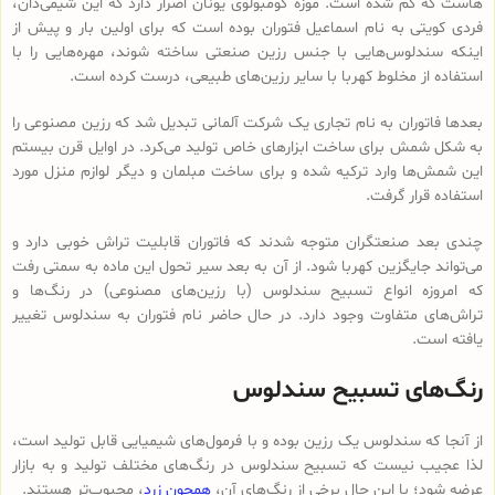
هاست که گم شده است. موزه کومبولوی یونان اصرار دارد که این شیمی‌دان،
فردی کویتی به نام اسماعیل فتوران بوده است که برای اولین بار و پیش از
اینکه سندلوس‌هایی با جنس رزین صنعتی ساخته شوند، مهره‌هایی را با
استفاده از مخلوط کهربا با سایر رزین‌های طبیعی، درست کرده است.
بعدها فاتوران به نام تجاری یک شرکت آلمانی تبدیل شد که رزین مصنوعی را
به شکل شمش برای ساخت ابزارهای خاص تولید می‌کرد. در اوایل قرن بیستم
این شمش‌ها وارد ترکیه شده و برای ساخت مبلمان و دیگر لوازم منزل مورد
استفاده قرار گرفت.
چندی بعد صنعتگران متوجه شدند که فاتوران قابلیت تراش خوبی دارد و
می‌تواند جایگزین کهربا شود. از آن به بعد سیر تحول این ماده به سمتی رفت
که امروزه انواع تسبیح‌ سندلوس (با رزین‌های مصنوعی) در رنگ‌ها و
تراش‌های متفاوت وجود دارد. در حال حاضر نام فتوران به سندلوس تغییر
یافته است.
رنگ‌های تسبیح سندلوس
از آنجا که سندلوس یک رزین بوده و با فرمول‌های شیمیایی قابل تولید است،
لذا عجیب نیست که تسبیح سندلوس در رنگ‌های مختلف تولید و به بازار
عرضه شود؛ با این حال برخی از رنگ‌های آن،
همچون زرد
، محبوب‌تر هستند.