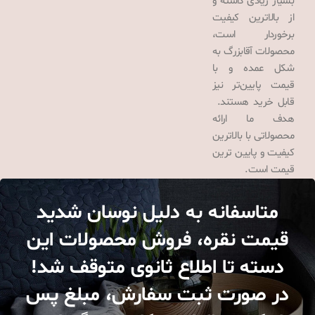
بسیار زیادی داشته و
از بالاترین کیفیت
برخوردار است،
محصولات آقابزرگ به
شکل عمده و با
قیمت پایین‌تر نیز
قابل خرید هستند.
هدف ما ارائه
محصولاتی با بالاترین
کیفیت و پایین ترین
قیمت است.
متاسفانه به دلیل نوسان شدید
قیمت نقره، فروش محصولات این
دسته تا اطلاع ثانوی متوقف شد!
در صورت ثبت سفارش، مبلغ پس