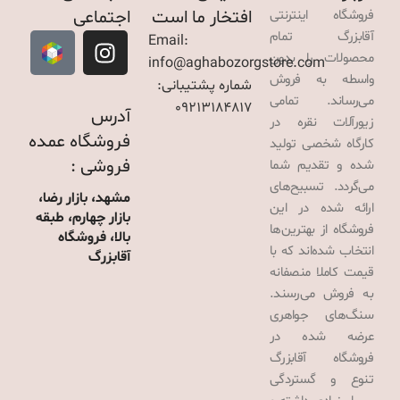
افتخار ما است
اجتماعی
فروشگاه اینترنتی
آقابزرگ تمام
Email:
محصولات را بدون
info@aghabozorgstore.com
واسطه به فروش
شماره پشتیبانی:
می‌رساند. تمامی
09213184817
آدرس
زیورآلات نقره در
فروشگاه عمده
کارگاه شخصی تولید
فروشی :
شده و تقدیم شما
می‌گردد. تسبیح‌های
مشهد، بازار رضا،
ارائه شده در این
بازار چهارم، طبقه
فروشگاه از بهترین‌ها
بالا، فروشگاه
انتخاب شده‌اند که با
آقابزرگ
قیمت کاملا منصفانه
به فروش می‌رسند.
سنگ‌های جواهری
عرضه شده در
فروشگاه آقابزرگ
تنوع و گستردگی