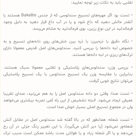
تقلبی باید به نکات زیر توجه نمایید:
• تست بو: اگر مهره‌های تسبیح‌ سندلوسی که از جنس Bakelite هستند را
آنقدر مالش دهید که داغ شود و یا در آب داغ قرار دهید به دلیل وجود
فرمالدئید در این نوع رزین، بوی فرمالدئید به مشام می‌رسد.
• نگاه دقیق با ذره‌بین: با ذره بین خش‌های روی دانه‌های تسبیح و به
خصوص لبه دانه‌ها را بررسی کنید. سندلوس‌های اصل قدیمی معمولا دارای
ترک‌های ریزی در لبه دانه‌ها هستند.
• بررسی وزن: سندلوس‌های پلاستیکی و تقلبی معمولا سبک هستند.
بنابراین با مقایسه وزن یک تسبیح سندلوس با یک تسبیح پلاستیکی
می‌توان نتایج خوبی گرفت.
• تست صدا: وقتی دو دانه سندلوس اصل را به هم می‌زنید، صدای تقریبا
عمیقی ایجاد می‌شود. البته تشخیص از این راه کمی تجربه بیشتری می‌خواهد
ولی در مجموع تسبیح اصلی بسیار خوش صدا است.
• تست شعله: همانطور که در بالا گفته شد سندلوس اصل در مقابل آتش
شعله‌ور نمی‌شود (یا دیر آتش می‌گیرد). با این تغییر رنگ جزئی در آن رخ
می‌دهد و یا اگر شعله زیاد و یا طولانی مدت باشد ممکن است سبب ترک