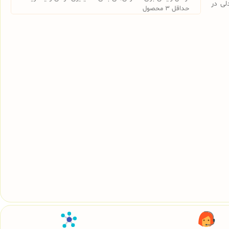
لی در
حداقل 3 محصول