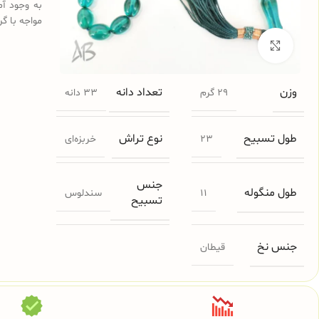
به وجود آم
مواجه با گر
برای بزرگنمایی کلیک کنید
وزن
تعداد دانه
29 گرم
33 دانه
طول تسبیح
نوع تراش
23
خربزه‌ای
جنس
طول منگوله
11
سندلوس
تسبیح
جنس نخ
قیطان