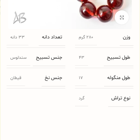
س
ا
برای بزرگنمایی کلیک کنید
وزن
تعداد دانه
280 گرم
33 دانه
طول تسبیح
جنس تسبیح
43
سندلوس
طول منگوله
جنس نخ
17
قیطان
نوع تراش
گرد