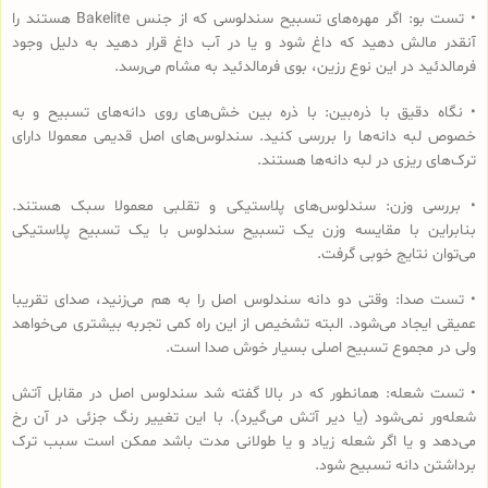
• تست بو: اگر مهره‌های تسبیح‌ سندلوسی که از جنس Bakelite هستند را
آنقدر مالش دهید که داغ شود و یا در آب داغ قرار دهید به دلیل وجود
فرمالدئید در این نوع رزین، بوی فرمالدئید به مشام می‌رسد.
• نگاه دقیق با ذره‌بین: با ذره بین خش‌های روی دانه‌های تسبیح و به
خصوص لبه دانه‌ها را بررسی کنید. سندلوس‌های اصل قدیمی معمولا دارای
ترک‌های ریزی در لبه دانه‌ها هستند.
• بررسی وزن: سندلوس‌های پلاستیکی و تقلبی معمولا سبک هستند.
بنابراین با مقایسه وزن یک تسبیح سندلوس با یک تسبیح پلاستیکی
می‌توان نتایج خوبی گرفت.
• تست صدا: وقتی دو دانه سندلوس اصل را به هم می‌زنید، صدای تقریبا
عمیقی ایجاد می‌شود. البته تشخیص از این راه کمی تجربه بیشتری می‌خواهد
ولی در مجموع تسبیح اصلی بسیار خوش صدا است.
• تست شعله: همانطور که در بالا گفته شد سندلوس اصل در مقابل آتش
شعله‌ور نمی‌شود (یا دیر آتش می‌گیرد). با این تغییر رنگ جزئی در آن رخ
می‌دهد و یا اگر شعله زیاد و یا طولانی مدت باشد ممکن است سبب ترک
برداشتن دانه تسبیح شود.