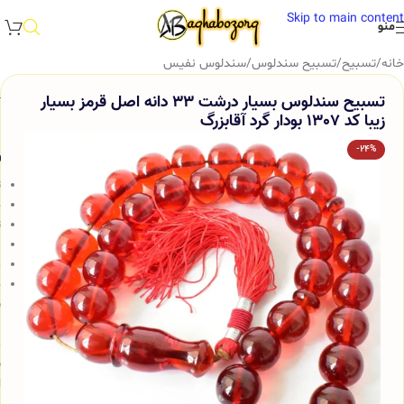
Skip to main content
منو
خانه
/
تسبیح
/
تسبیح سندلوس
/
سندلوس نفیس
تسبیح سندلوس بسیار درشت 33 دانه اصل قرمز بسیار
زیبا کد 1307 بودار گرد آقابزرگ
-24%
و
ت
ج
ت
ب
م
خ
س
ب
م
ش
ا
و