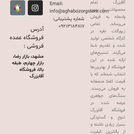
آقابزرگ تمام
Email:
محصولات را بدون
info@aghabozorgstore.com
واسطه به فروش
شماره پشتیبانی:
می‌رساند. تمامی
09213184817
آدرس
زیورآلات نقره در
فروشگاه عمده
کارگاه شخصی تولید
فروشی :
شده و تقدیم شما
می‌گردد. تسبیح‌های
مشهد، بازار رضا،
ارائه شده در این
بازار چهارم، طبقه
فروشگاه از بهترین‌ها
بالا، فروشگاه
انتخاب شده‌اند که با
آقابزرگ
قیمت کاملا منصفانه
به فروش می‌رسند.
سنگ‌های جواهری
عرضه شده در
فروشگاه آقابزرگ
تنوع و گستردگی
بسیار زیادی داشته و
از بالاترین کیفیت