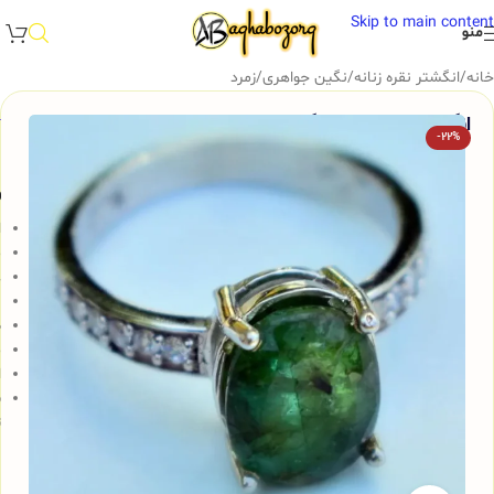
Skip to main content
منو
خانه
/
انگشتر نقره زنانه
/
نگین جواهری
/
زمرد
انگشتر نقره زنانه با نگین زمرد اصل و زیبا، کد 535
-22%
و
ا
م
ع
ب
ض
م
ا
ش
ت