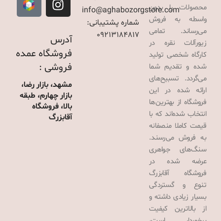
محصولات را بدون
info@aghabozorgstore.com
واسطه به فروش
شماره پشتیبانی:
می‌رساند. تمامی
09213184817
آدرس
زیورآلات نقره در
فروشگاه عمده
کارگاه شخصی تولید
فروشی :
شده و تقدیم شما
می‌گردد. تسبیح‌های
مشهد، بازار رضا،
ارائه شده در این
بازار چهارم، طبقه
فروشگاه از بهترین‌ها
بالا، فروشگاه
انتخاب شده‌اند که با
آقابزرگ
قیمت کاملا منصفانه
به فروش می‌رسند.
سنگ‌های جواهری
عرضه شده در
فروشگاه آقابزرگ
تنوع و گستردگی
بسیار زیادی داشته و
از بالاترین کیفیت
برخوردار است،