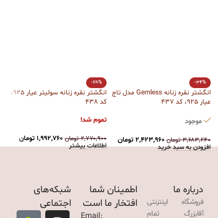
-28%
-34%
انگشتر نقره زنانه Gemless مدل تاج
انگشتر نقره زنانه سولیتر عیار 925،
ا
عیار 925، کد 437
کد 438
کد
تموم شد!
ت
موجود
۱,۹۹۲,۷۶۰
تومان
۲,۷۷۰,۹۰۰
تومان
۰
۲,۴۲۳,۹۶۰
تومان
۳,۶۸۳,۲۴۰
تومان
اطلاعات بیشتر
ا
افزودن به سبد خرید
درباره ما
اطمینان شما
شبکه‌های
افتخار ما است
اجتماعی
فروشگاه اینترنتی
آقابزرگ تمام
Email: