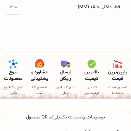
قطر داخلی حلقه (MM)
16.5
پایین‌ترین
بالاترین
ارسال
مشاوره و
تنوع
قیمت
کیفیت
رایگان
پشتیبانی
محصولات
تضمین قیمت
تضمین
بالای 4 میلیون
10 صبح تا 8
تنوع رنگ-تنوع
منصفانه
کیفیت برتر
تومان
شب
نگین
توضیحات
توضیحات تکمیلی
کد QR محصول