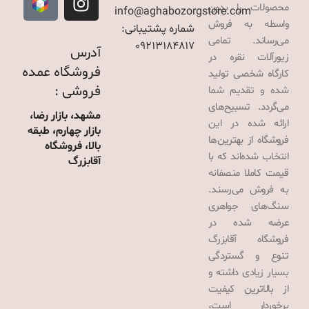
محصولات را بدون
info@aghabozorgstore.com
واسطه به فروش
شماره پشتیبانی:
می‌رساند. تمامی
09213184817
آدرس
زیورآلات نقره در
فروشگاه عمده
کارگاه شخصی تولید
فروشی :
شده و تقدیم شما
می‌گردد. تسبیح‌های
مشهد، بازار رضا،
ارائه شده در این
بازار چهارم، طبقه
فروشگاه از بهترین‌ها
بالا، فروشگاه
انتخاب شده‌اند که با
آقابزرگ
قیمت کاملا منصفانه
به فروش می‌رسند.
سنگ‌های جواهری
عرضه شده در
فروشگاه آقابزرگ
تنوع و گستردگی
بسیار زیادی داشته و
از بالاترین کیفیت
برخوردار است،