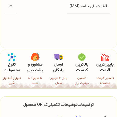
قطر داخلی حلقه (MM)
17
پایین‌ترین
بالاترین
ارسال
مشاوره و
تنوع
قیمت
کیفیت
رایگان
پشتیبانی
محصولات
تضمین قیمت
تضمین
بالای 4 میلیون
10 صبح تا 8
تنوع رنگ-تنوع
منصفانه
کیفیت برتر
تومان
شب
نگین
توضیحات
توضیحات تکمیلی
کد QR محصول