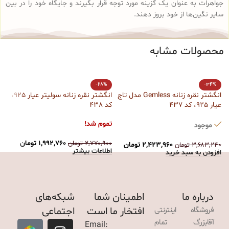
جواهرات به عنوان یک گزینه مورد توجه قرار بگیرند و جایگاه خود را در بین
سایر نگین‌ها از خود بروز دهند.
محصولات مشابه
ا
-28%
-34%
کد
انگشتر نقره زنانه Gemless مدل تاج
انگشتر نقره زنانه سولیتر عیار 925،
عیار 925، کد 437
کد 438
ت
تموم شد!
موجود
۰
ا
۱,۹۹۲,۷۶۰
تومان
۲,۷۷۰,۹۰۰
تومان
۲,۴۲۳,۹۶۰
تومان
۳,۶۸۳,۲۴۰
تومان
اطلاعات بیشتر
افزودن به سبد خرید
درباره ما
اطمینان شما
شبکه‌های
افتخار ما است
اجتماعی
فروشگاه اینترنتی
آقابزرگ تمام
Email: