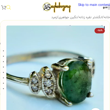
Skip to main content
منو
خانه
/
انگشتر نقره زنانه
/
نگین جواهری
/
زمرد
انگشتر نقره زنانه با نگین زمرد، کد 509
-25%
و
ا
م
ع
ب
ض
م
ا
ش
ت