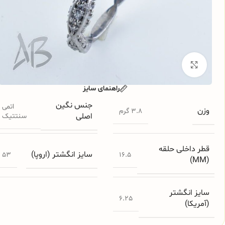
برای بزرگنمایی کلیک کنید
راهنمای سایز
جنس نگین
اتمی
وزن
3.8 گرم
اصلی
سنتتیک
قطر داخلی حلقه
سایز انگشتر (اروپا)
53
16.5
(MM)
سایز انگشتر
6.25
(آمریکا)