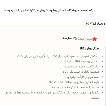
برگه نخست
فروشگاه
دانستنی‌ها
پرسش‌های پرتکرار
تماس با ما
درباره ما
با، کد 453
مقایسه
بدون دیدگاه
ویژگی‌های کالا
انگشتر نقره زنانه، سولیتر، عیار 925، با نگین اتمی برلیان کات
آبکاری رودیوم (طلا سفید)
رنگ ثابت و ضد حساسیت
کیفیت بالا، درخشندگی زیاد
مستقیم از کارگاه تولیدی
ارایه فاکتور معتبر و ضمانت اصالت کالا
همراه با جعبه انگشتر مناسب هدیه
نگهداری:
جهت حفظ آبکاری انگشتر ضربه نخورد و با شوینده‌ها در تماس
نباشد.