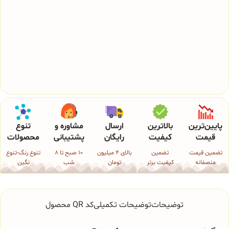
پایین‌ترین
بالاترین
ارسال
مشاوره و
تنوع
قیمت
کیفیت
رایگان
پشتیبانی
محصولات
تضمین قیمت
تضمین
بالای 4 میلیون
10 صبح تا 8
تنوع رنگ-تنوع
منصفانه
کیفیت برتر
تومان
شب
نگین
توضیحات
توضیحات تکمیلی
کد QR محصول