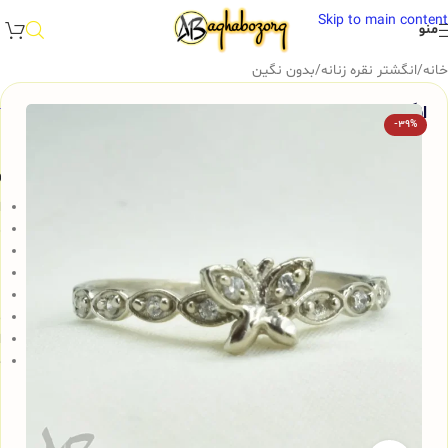
Skip to main content
منو
خانه
/
انگشتر نقره زنانه
/
بدون نگین
انگشتر نقره زنانه Gemless ظریف طرح پروانه، کد 673
-39%
و
ا
د
ن
ب
ب
م
ا
ج