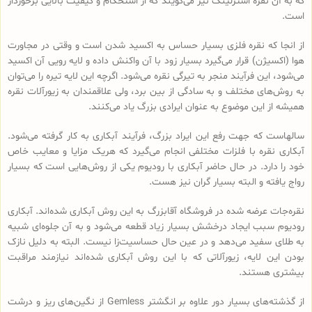
که به آن نقره استرلینگ نیز می‌گویند که از استحکام و کیفیت بالایی برخوردار
است.
از انجا که نقره فلزی بسیار حساس به اکسید شدن است و وقتی در مجاورت
هوا (اکسیژن) قرار می‌گیرد بسیار زود با آن واکنش داده و لایه رویی آن اکسید
می‌شود، این فرآیند منجر به تیرگی نقره می‌شود. اگرچه این لایه تیره را می‌توان
به روش‌های مختلف و به سادگی از بین برد، ولی علاقمندان به زیورآلات نقره
همیشه از این موضوع به عنوان ایرادی بزرگ یاد می‌کنند.
سالهاست که جهت رفع این ایراد بزرگ، فرآیند آبکاری به کار گرفته می‌شود.
آبکاری نقره با فلزات مختلفی انجام می‌گیرد که هریک مزایا و معایب خاص
خود را دارد. در حال حاضر آبکاری با رودیوم یکی از روش‌هایی است که بسیار
رواج یافته و البته بسیار گران نیز هست.
نقره‌جات عرضه شده در فروشگاه آقابزرگ به این روش آبکاری شده‌اند. آبکاری
رودیوم سبب ایجاد درخشش بسیار زیاد قطعه می‌شود و به آن جلوه‌ای شبیه
به طلای سفید می‌دهد و در عین حال حساسیت‌زا نیست. البته به دلیل نازک
بودن این لایه، زیورآلاتی که با این روش آبکاری شده‌اند نیازمند مراقبت
بیشتری هستند.
از گذشته‌های بسیار دور علاوه بر انگشتر Gemless از نگین‌های ریز و درشت