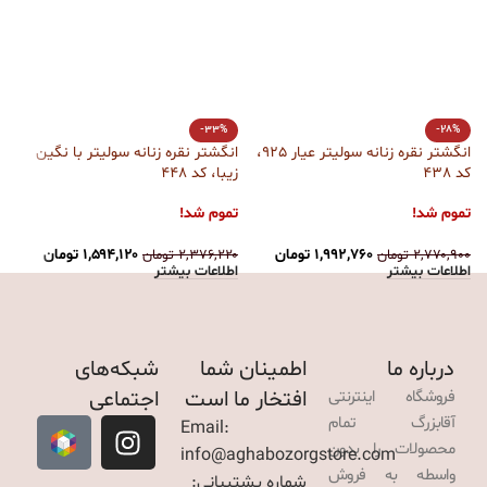
ا
-33%
-28%
بز
انگشتر نقره زنانه سولیتر عیار 925،
انگشتر نقره زنانه سولیتر با نگین
کد 438
زیبا، کد 448
ت
تموم شد!
تموم شد!
۰
ا
۱,۹۹۲,۷۶۰
تومان
۱,۵۹۴,۱۲۰
تومان
۲,۷۷۰,۹۰۰
تومان
۲,۳۷۶,۲۲۰
تومان
اطلاعات بیشتر
اطلاعات بیشتر
درباره ما
اطمینان شما
شبکه‌های
افتخار ما است
اجتماعی
فروشگاه اینترنتی
آقابزرگ تمام
Email:
محصولات را بدون
info@aghabozorgstore.com
واسطه به فروش
شماره پشتیبانی: