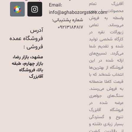
آقابزرگ تمام
Email:
محصولات را بدون
info@aghabozorgstore.com
واسطه به فروش
شماره پشتیبانی:
می‌رساند. تمامی
09213184817
آدرس
زیورآلات نقره در
فروشگاه عمده
کارگاه شخصی تولید
فروشی :
شده و تقدیم شما
می‌گردد. تسبیح‌های
مشهد، بازار رضا،
ارائه شده در این
بازار چهارم، طبقه
فروشگاه از بهترین‌ها
بالا، فروشگاه
انتخاب شده‌اند که با
آقابزرگ
قیمت کاملا منصفانه
به فروش می‌رسند.
سنگ‌های جواهری
عرضه شده در
فروشگاه آقابزرگ
تنوع و گستردگی
بسیار زیادی داشته و
از بالاترین کیفیت