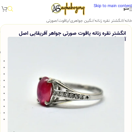
Skip to main content
منو
خانه
/
انگشتر نقره زنانه
/
نگین جواهری
/
یاقوت
/
صورتی
انگشتر نقره زنانه یاقوت صورتی جواهر آفریقایی اصل
آقابزرگ کد 351
و
ا
م
ع
پ
ک
م
ا
ه
ق
ن
ب