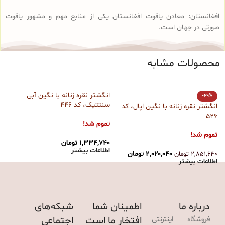
افغانستان: معادن یاقوت افغانستان یکی از منابع مهم و مشهور یاقوت
صورتی در جهان است.
محصولات مشابه
انگشتر نقره زنانه با نگین آبی
ا
-29%
سنتتیک، کد 446
ات
انگشتر نقره زنانه با نگین اپال، کد
526
تموم شد!
ت
تموم شد!
۱,۳۳۴,۷۴۰
تومان
۰
اطلاعات بیشتر
ا
۲,۰۲۰,۰۴۰
تومان
۲,۸۵۱,۶۴۰
تومان
اطلاعات بیشتر
درباره ما
اطمینان شما
شبکه‌های
افتخار ما است
اجتماعی
فروشگاه اینترنتی