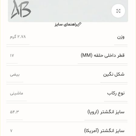
برای بزرگنمایی کلیک کنید
راهنمای سایز
وزن
2.78 گرم
قطر داخلی حلقه (MM)
17
شکل نگین
بیضی
نوع رکاب
ماشینی
سایز انگشتر (اروپا)
54.3
سایز انگشتر (آمریکا)
7