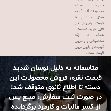
برخوردار است،
محصولات آقابزرگ به
شکل عمده و با
قیمت پایین‌تر نیز
قابل خرید هستند.
هدف ما ارائه
محصولاتی با بالاترین
کیفیت و پایین ترین
قیمت است.
متاسفانه به دلیل نوسان شدید
قیمت نقره، فروش محصولات این
دسته تا اطلاع ثانوی متوقف شد!
در صورت ثبت سفارش، مبلغ پس
از کسر مالیات و کارمزد برگردانده