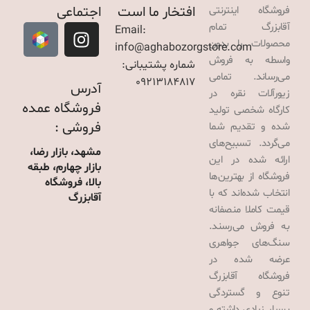
افتخار ما است
اجتماعی
فروشگاه اینترنتی
آقابزرگ تمام
Email:
محصولات را بدون
info@aghabozorgstore.com
واسطه به فروش
شماره پشتیبانی:
می‌رساند. تمامی
09213184817
آدرس
زیورآلات نقره در
فروشگاه عمده
کارگاه شخصی تولید
فروشی :
شده و تقدیم شما
می‌گردد. تسبیح‌های
مشهد، بازار رضا،
ارائه شده در این
بازار چهارم، طبقه
فروشگاه از بهترین‌ها
بالا، فروشگاه
انتخاب شده‌اند که با
آقابزرگ
قیمت کاملا منصفانه
به فروش می‌رسند.
سنگ‌های جواهری
عرضه شده در
فروشگاه آقابزرگ
تنوع و گستردگی
بسیار زیادی داشته و