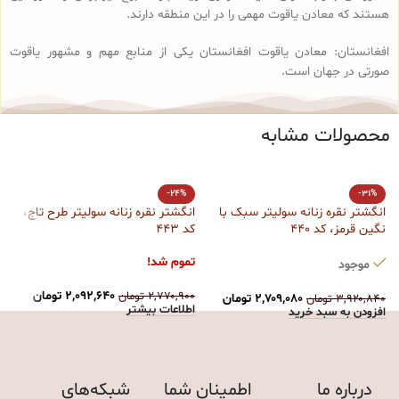
هستند که معادن یاقوت مهمی را در این منطقه دارند.
افغانستان: معادن یاقوت افغانستان یکی از منابع مهم و مشهور یاقوت
صورتی در جهان است.
محصولات مشابه
ا
-24%
-31%
کد
انگشتر نقره زنانه سولیتر سبک با
انگشتر نقره زنانه سولیتر طرح تاج،
نگین قرمز، کد 440
کد 443
ت
تموم شد!
موجود
۰
ا
۲,۰۹۲,۶۴۰
تومان
۲,۷۷۰,۹۰۰
تومان
۲,۷۰۹,۰۸۰
تومان
۳,۹۲۰,۸۴۰
تومان
اطلاعات بیشتر
افزودن به سبد خرید
درباره ما
اطمینان شما
شبکه‌های