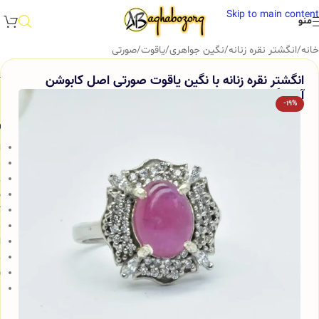
Skip to main content
منو
خانه
/
انگشتر نقره زنانه
/
نگین جواهری
/
یاقوت
/
صورتی
انگشتر نقره زنانه با نگین یاقوت صورتی اصل کابوشن
آقابزرگ کد 303
-19%
و
ا
م
ع
پ
ک
م
ا
ه
ق
ن
ب