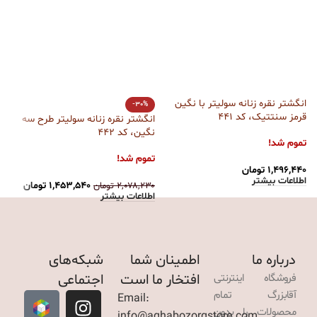
انگشتر نقره زنانه سولیتر با نگین
ا
-30%
قرمز سنتتیک، کد 441
بز
انگشتر نقره زنانه سولیتر طرح سه
نگین، کد 442
تموم شد!
ت
تموم شد!
۱,۴۹۶,۴۴۰
تومان
۰
اطلاعات بیشتر
ا
۱,۴۵۳,۵۴۰
تومان
۲,۰۷۸,۲۳۰
تومان
اطلاعات بیشتر
درباره ما
اطمینان شما
شبکه‌های
افتخار ما است
اجتماعی
فروشگاه اینترنتی
آقابزرگ تمام
Email:
محصولات را بدون
info@aghabozorgstore.com