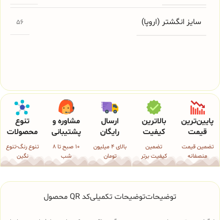
سایز انگشتر (اروپا)
56
پایین‌ترین
بالاترین
ارسال
مشاوره و
تنوع
قیمت
کیفیت
رایگان
پشتیبانی
محصولات
تضمین قیمت
تضمین
بالای 4 میلیون
10 صبح تا 8
تنوع رنگ-تنوع
منصفانه
کیفیت برتر
تومان
شب
نگین
توضیحات
توضیحات تکمیلی
کد QR محصول