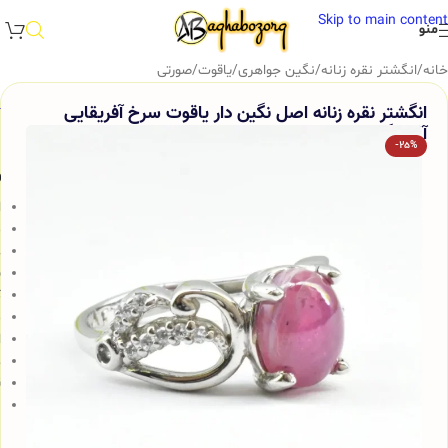
Skip to main content
منو
خانه
/
انگشتر نقره زنانه
/
نگین جواهری
/
یاقوت
/
صورتی
انگشتر نقره زنانه اصل نگین دار یاقوت سرخ آفریقایی
آقابزرگ کد 653
-25%
و
ا
م
ع
پ
ک
م
ا
ه
ق
ن
ب