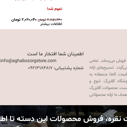
تموم شد!
۲,۰۲۰,۰۴۰
تومان
۲,۸۵۱,۶۴۰
تومان
اطلاعات بیشتر
اطمینان شما افتخار ما است
 فروش می‌رساند. تمامی
: info@aghabozorgstore.com
گردد. تسبیح‌های ارائه
شماره پشتیبانی: 09213184817
قیمت کاملا منصفانه به
گاه آقابزرگ تنوع و
 است، محصولات آقابزرگ
هدف ما ارائه محصولاتی
 نقره، فروش محصولات این دسته تا اط