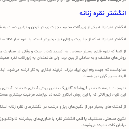
انگشتر نقره زنانه
انگشتر نقره زنانه یکی از زیورآلات محبوب جهت زیباتر کردن و تزئین دست به شما
انگشتر نقره زنانه، که از جذابیت ویژه‌ای نیز برخوردار است، با نقره عیار 925 ساخته می‌شود. نقره 925 یک استاندارد رایج جهانی در ساخت نقره‌جات است که به آن نقره استرلینگ نیز می‌گویند که از استحکام و کیفیت بالایی برخوردار است.
از انجا که نقره فلزی بسیار حساس به اکسید شدن است و وقتی در مجاورت هوا (اک
روش‌های مختلف و به سادگی از بین برد، ولی علاقمندان به زیورآلات نقره همیشه 
سالهاست که جهت رفع این ایراد بزرگ، فرآیند آبکاری به کار گرفته می‌شود. آبکا
البته بسیار گران نیز هست.
نقره‌جات عرضه شده در
فروشگاه آقابزرگ
به این روش آبکاری شده‌اند. آبکاری 
این لایه، زیورآلاتی که با این روش آبکاری شده‌اند نیازمند مراقبت بیشتری هست
از گذشته‌های بسیار دور از نگین‌های ریز و درشت در انگشترهای نقره زنانه اس
نگین صنعتی، سنتتیک یا اتمی انگشتر نقره با فناوری‌های پیشرفته نانوتکنولوژی 
برلیان کات نامیده می‌شوند.