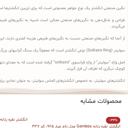
نگین صنعتی انگشتر یک نوع جواهر مصنوعی است که برای تزیین انگشترها استفا
طراحی و شکل‌دهی به نگین‌های صنعتی ممکن است شبیه به نگین‌های طبیعی 
می‌گیرند.
از آنجا که نگین‌های صنعتی نسبت به نگین‌های طبیعی هزینه کمتری دارند، این ن
سولیتر (Solitaire Ring) نوعی انگشتر است که معمولاً یک سنگ گرانبهای بزرگ، معمولاً الماس، در مرکز آن قرار دارد. با این حال در حال حاضر این واژه برای تمام انگشترهای تک‌نگین گرد به کار می‌رود.
اصل واژه “سولیتر” از واژه فرانسوی “aire
کوچک دیگری که اطراف آن قرار گیرند.
انگشترهای سولیتر، به خصوص انگشترهای الماس سولیتر، به عنوان نمادی برای
محصولات مشابه
انگشتر نقره زنانه
-34%
انگشتر نقره زنانه Gemless مدل تاج عیار 925، کد 437