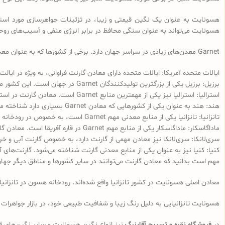
هسونایت به عنوان یک نگین قیمتی و زیبا، در تزئینات جواهرسازی مورد است
هسونایت می‌تواند به عنوان سنگی محافظ در برابر انرژی منفی و آسیب‌های رو
Garnet معدن‌های زیادی در سراسر جهان دارد. برخی از کشورها که به عنوان معدن‌های اصلی Garnet شناخته می‌شوند عبارتند از:
ایالات متحده آمریکا: ایالات متحده دارای معادن گارنت فراوانی، به ویژه در ایال
برزیل: برزیل یکی از بزرگترین تولیدکنندگان Garnet در جهان است. این کشور معادن گارنت آبی، قرمز و خرمایی دارد.
استرالیا: استرالیا نیز یکی از مهمترین منابع Garnet است. معادن گارنت در استرالیا شامل گارنت آبی، خرمایی و نارنجی می‌شوند.
هند: هند به عنوان یکی از کشورهایی که معادن‌ Garnet بسیاری دارد شناخته می‌شود. معادن‌ گارنت در هند عمدتاً شامل گارنت آبی و قرمز است.
تانزانیا: تانزانیا یکی از منابع معدنی مهم Garnet است، به خصوص در رودخانه هسون در تانزانیا که برای استخراج هسونایت شهرت دارد.
ماداگاسکار: ماداگاسکار یکی از منابع مهم Garnet در قاره آفریقا است. معادن گارنت در ماداگاسکار شامل انواعی مانند گارنت آبی، قرمز و خرمایی می‌شوند.
سری‌لانکا: سری‌لانکا نیز معادن‌ مهمی از گارنت دارد، به خصوص گارنت آبی و خر
کنیا: کنیا نیز به عنوان یکی از منابع معدنی گارنت شناخته می‌شود. گارنت‌های آ
مهم است بدانید که معادن گارنت می‌توانند در سایر کشورها و مناطق دیگر جهان نیز وجود دا
معادن اصلی هسونایت در کشور تانزانیا واقع شده‌اند. رودخانه هسون در تانزان
هسونایت تانزانیایی به دلیل رنگ زیبا و شفافیت طبیعی خود، در بازار جواهرات جا
در
فروشگاه نقره و تسبیح آقابزرگ
نیز انواع نگین هسونایت و سایر نگین‌های ق