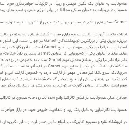
هسونایت به عنوان یک نگین قیمتی و زیبا، در تزئینات جواهرسازی مورد است
هسونایت می‌تواند به عنوان سنگی محافظ در برابر انرژی منفی و آسیب‌های رو
Garnet معدن‌های زیادی در سراسر جهان دارد. برخی از کشورها که به عنوان معدن‌های اصلی Garnet شناخته می‌شوند عبارتند از:
ایالات متحده آمریکا: ایالات متحده دارای معادن گارنت فراوانی، به ویژه در ایال
برزیل: برزیل یکی از بزرگترین تولیدکنندگان Garnet در جهان است. این کشور معادن گارنت آبی، قرمز و خرمایی دارد.
استرالیا: استرالیا نیز یکی از مهمترین منابع Garnet است. معادن گارنت در استرالیا شامل گارنت آبی، خرمایی و نارنجی می‌شوند.
هند: هند به عنوان یکی از کشورهایی که معادن‌ Garnet بسیاری دارد شناخته می‌شود. معادن‌ گارنت در هند عمدتاً شامل گارنت آبی و قرمز است.
تانزانیا: تانزانیا یکی از منابع معدنی مهم Garnet است، به خصوص در رودخانه هسون در تانزانیا که برای استخراج هسونایت شهرت دارد.
ماداگاسکار: ماداگاسکار یکی از منابع مهم Garnet در قاره آفریقا است. معادن گارنت در ماداگاسکار شامل انواعی مانند گارنت آبی، قرمز و خرمایی می‌شوند.
سری‌لانکا: سری‌لانکا نیز معادن‌ مهمی از گارنت دارد، به خصوص گارنت آبی و خر
کنیا: کنیا نیز به عنوان یکی از منابع معدنی گارنت شناخته می‌شود. گارنت‌های آ
مهم است بدانید که معادن گارنت می‌توانند در سایر کشورها و مناطق دیگر جهان نیز وجود دا
معادن اصلی هسونایت در کشور تانزانیا واقع شده‌اند. رودخانه هسون در تانزان
هسونایت تانزانیایی به دلیل رنگ زیبا و شفافیت طبیعی خود، در بازار جواهرات جا
در
فروشگاه نقره و تسبیح آقابزرگ
نیز انواع نگین هسونایت و سایر نگین‌های ق