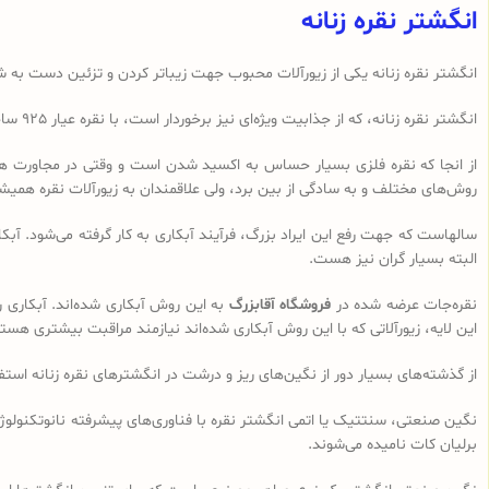
انگشتر نقره زنانه
انگشتر نقره زنانه یکی از زیورآلات محبوب جهت زیباتر کردن و تزئین دست به شما
انگشتر نقره زنانه، که از جذابیت ویژه‌ای نیز برخوردار است، با نقره عیار 925 ساخته می‌شود. نقره 925 یک استاندارد رایج جهانی در ساخت نقره‌جات است که به آن نقره استرلینگ نیز می‌گویند که از استحکام و کیفیت بالایی برخوردار است.
از انجا که نقره فلزی بسیار حساس به اکسید شدن است و وقتی در مجاورت هوا (اک
روش‌های مختلف و به سادگی از بین برد، ولی علاقمندان به زیورآلات نقره همیشه 
سالهاست که جهت رفع این ایراد بزرگ، فرآیند آبکاری به کار گرفته می‌شود. آبکا
البته بسیار گران نیز هست.
نقره‌جات عرضه شده در
فروشگاه آقابزرگ
به این روش آبکاری شده‌اند. آبکاری 
این لایه، زیورآلاتی که با این روش آبکاری شده‌اند نیازمند مراقبت بیشتری هست
از گذشته‌های بسیار دور از نگین‌های ریز و درشت در انگشترهای نقره زنانه اس
نگین صنعتی، سنتتیک یا اتمی انگشتر نقره با فناوری‌های پیشرفته نانوتکنولوژی 
برلیان کات نامیده می‌شوند.