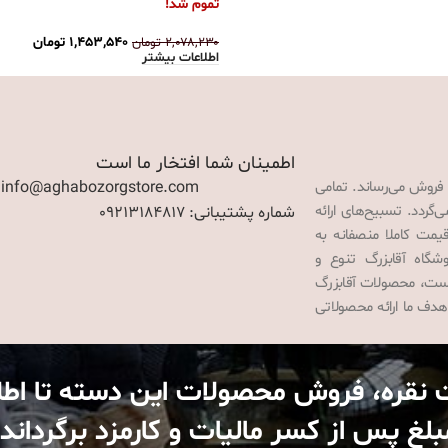
تموم شد!
۱,۴۵۳,۵۴۰
تومان
۲,۰۷۸,۲۳۰
تومان
اطلاعات بیشتر
اطمینان شما افتخار ما است
 فروش می‌رساند. تمامی
: info@aghabozorgstore.com
گردد. تسبیح‌های ارائه
شماره پشتیبانی: 09213184817
قیمت کاملا منصفانه به
گاه آقابزرگ تنوع و
 است، محصولات آقابزرگ
هدف ما ارائه محصولاتی
 نقره، فروش محصولات این دسته تا اط
غ پس از کسر مالیات و کارمزد برگرداند