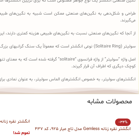
نگین صنعتی انگشتر یک نوع جواهر مصنوعی است که برای تزیین انگشترها استفا
طراحی و شکل‌دهی به نگین‌های صنعتی ممکن است شبیه به نگین‌های طبیعی 
می‌گیرند.
از آنجا که نگین‌های صنعتی نسبت به نگین‌های طبیعی هزینه کمتری دارند، این ن
سولیتر (Solitaire Ring) نوعی انگشتر است که معمولاً یک سنگ گرانبهای بزرگ، معمولاً الماس، در مرکز آن قرار دارد. با این حال در حال حاضر این واژه برای تمام انگشترهای تک‌نگین گرد به کار می‌رود.
اصل واژه “سولیتر” از واژه فرانسوی “aire
کوچک دیگری که اطراف آن قرار گیرند.
انگشترهای سولیتر، به خصوص انگشترهای الماس سولیتر، به عنوان نمادی برای
محصولات مشابه
انگشتر نقره زنانه س
-34%
انگشتر نقره زنانه Gemless مدل تاج عیار 925، کد 437
تموم شد!