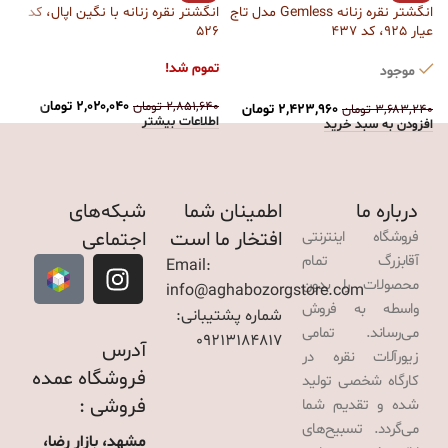
س
انگشتر نقره زنانه Gemless مدل تاج
انگشتر نقره زنانه با نگین اپال، کد
عیار 925، کد 437
526
ت
تموم شد!
موجود
۰
ا
۲,۰۲۰,۰۴۰
تومان
۲,۸۵۱,۶۴۰
تومان
۲,۴۲۳,۹۶۰
تومان
۳,۶۸۳,۲۴۰
تومان
اطلاعات بیشتر
افزودن به سبد خرید
درباره ما
اطمینان شما
شبکه‌های
افتخار ما است
اجتماعی
فروشگاه اینترنتی
آقابزرگ تمام
Email:
محصولات را بدون
info@aghabozorgstore.com
واسطه به فروش
شماره پشتیبانی:
می‌رساند. تمامی
09213184817
آدرس
زیورآلات نقره در
فروشگاه عمده
کارگاه شخصی تولید
فروشی :
شده و تقدیم شما
می‌گردد. تسبیح‌های
مشهد، بازار رضا،