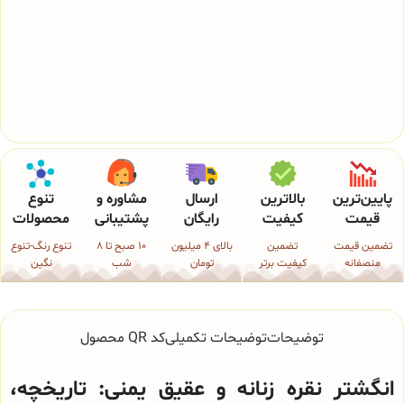
پایین‌ترین
بالاترین
ارسال
مشاوره و
تنوع
قیمت
کیفیت
رایگان
پشتیبانی
محصولات
تضمین قیمت
تضمین
بالای 4 میلیون
10 صبح تا 8
تنوع رنگ-تنوع
منصفانه
کیفیت برتر
تومان
شب
نگین
توضیحات
توضیحات تکمیلی
کد QR محصول
انگشتر نقره زنانه و عقیق یمنی: تاریخچه،