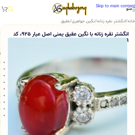
Skip to main content
منو
خانه
/
انگشتر نقره زنانه
/
نگین جواهری
/
عقیق
انگشتر نقره زنانه با نگین عقیق یمنی اصل عیار 925، کد
519
و
ا
ن
ظ
د
ب
ر
ض
ا
ج
ت