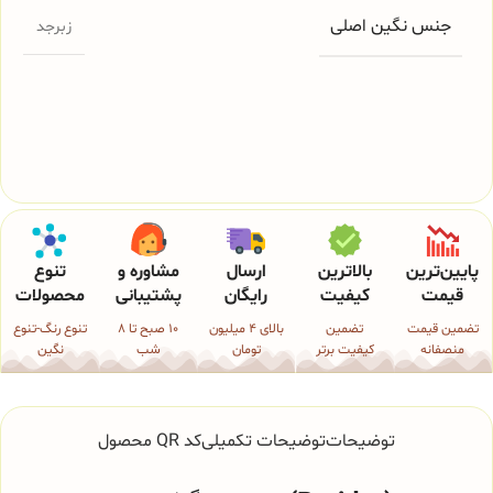
جنس نگین اصلی
زبرجد
پایین‌ترین
بالاترین
ارسال
مشاوره و
تنوع
قیمت
کیفیت
رایگان
پشتیبانی
محصولات
تضمین قیمت
تضمین
بالای 4 میلیون
10 صبح تا 8
تنوع رنگ-تنوع
منصفانه
کیفیت برتر
تومان
شب
نگین
توضیحات
توضیحات تکمیلی
کد QR محصول