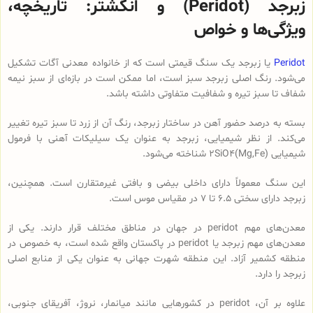
زبرجد (Peridot) و انگشتر: تاریخچه،
ویژگی‌ها و خواص
Peridot
یا زبرجد یک سنگ قیمتی است که از خانواده معدنی آگات تشکیل
می‌شود. رنگ اصلی زبرجد سبز است، اما ممکن است در بازه‌ای از سبز نیمه
شفاف تا سبز تیره و شفافیت متفاوتی داشته باشد.
بسته به درصد حضور آهن در ساختار زبرجد، رنگ آن از زرد تا سبز تیره تغییر
می‌کند. از نظر شیمیایی، زبرجد به عنوان یک سیلیکات آهنی با فرمول
شیمیایی (Mg,Fe)2SiO4 شناخته می‌شود.
این سنگ معمولاً دارای داخلی بیضی و بافتی غیرمتقارن است. همچنین،
زبرجد دارای سختی 6.5 تا 7 در مقیاس موس است.
معدن‌های مهم peridot در جهان در مناطق مختلف قرار دارند. یکی از
معدن‌های مهم زبرجد یا peridot در پاکستان واقع شده است، به خصوص در
منطقه کشمیر آزاد. این منطقه شهرت جهانی به عنوان یکی از منابع اصلی
زبرجد را دارد.
علاوه بر آن، peridot در کشورهایی مانند میانمار، نروژ، آفریقای جنوبی،