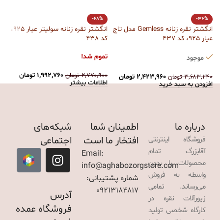
ا
-28%
-34%
کد
انگشتر نقره زنانه Gemless مدل تاج
انگشتر نقره زنانه سولیتر عیار 925،
عیار 925، کد 437
کد 438
ت
تموم شد!
موجود
۰
ا
۱,۹۹۲,۷۶۰
تومان
۲,۷۷۰,۹۰۰
تومان
۲,۴۲۳,۹۶۰
تومان
۳,۶۸۳,۲۴۰
تومان
اطلاعات بیشتر
افزودن به سبد خرید
درباره ما
اطمینان شما
شبکه‌های
افتخار ما است
اجتماعی
فروشگاه اینترنتی
آقابزرگ تمام
Email:
محصولات را بدون
info@aghabozorgstore.com
واسطه به فروش
شماره پشتیبانی:
می‌رساند. تمامی
09213184817
آدرس
زیورآلات نقره در
فروشگاه عمده
کارگاه شخصی تولید