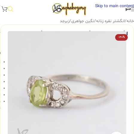
Skip to main content
منو
خانه
/
انگشتر نقره زنانه
/
نگین جواهری
/
زبرجد
انگشتر نقره زنانه نگین زبرجد طبیعی آقابزرگ کد 620
-30%
و
ا
م
عی
د
م
ا
ش
ت