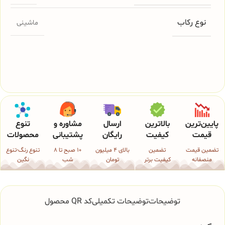
نوع رکاب
ماشینی
پایین‌ترین
بالاترین
ارسال
مشاوره و
تنوع
قیمت
کیفیت
رایگان
پشتیبانی
محصولات
تضمین قیمت
تضمین
بالای 4 میلیون
10 صبح تا 8
تنوع رنگ-تنوع
منصفانه
کیفیت برتر
تومان
شب
نگین
توضیحات
توضیحات تکمیلی
کد QR محصول