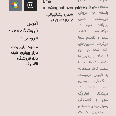
آقابزرگ تمام
Email:
محصولات را بدون
info@aghabozorgstore.com
واسطه به فروش
شماره پشتیبانی:
می‌رساند. تمامی
09213184817
آدرس
زیورآلات نقره در
فروشگاه عمده
کارگاه شخصی تولید
فروشی :
شده و تقدیم شما
می‌گردد. تسبیح‌های
مشهد، بازار رضا،
ارائه شده در این
بازار چهارم، طبقه
فروشگاه از بهترین‌ها
بالا، فروشگاه
انتخاب شده‌اند که با
آقابزرگ
قیمت کاملا منصفانه
به فروش می‌رسند.
سنگ‌های جواهری
عرضه شده در
فروشگاه آقابزرگ
تنوع و گستردگی
بسیار زیادی داشته و
از بالاترین کیفیت