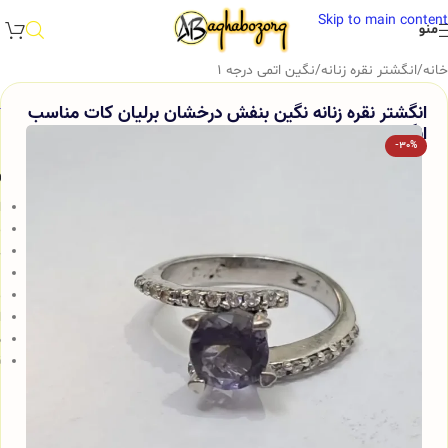
Skip to main content
منو
خانه
/
انگشتر نقره زنانه
/
نگین اتمی درجه 1
انگشتر نقره زنانه نگین بنفش درخشان برلیان کات مناسب
انگشت ظریف کد 389
-30%
و
ا
م
ع
ب
م
ا
ض
ق