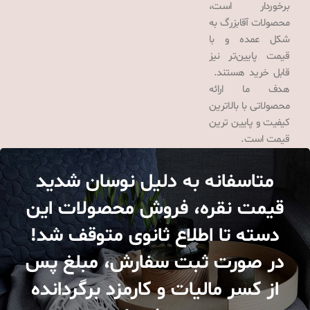
برخوردار است،
محصولات آقابزرگ به
شکل عمده و با
قیمت پایین‌تر نیز
قابل خرید هستند.
هدف ما ارائه
محصولاتی با بالاترین
کیفیت و پایین ترین
قیمت است.
متاسفانه به دلیل نوسان شدید
قیمت نقره، فروش محصولات این
دسته تا اطلاع ثانوی متوقف شد!
در صورت ثبت سفارش، مبلغ پس
از کسر مالیات و کارمزد برگردانده