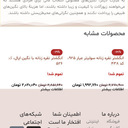
به عبارت دیگر، نگین‌های مصنوعی انتخاب عالی برای افرادی هستند که
می‌خواهند زیورآلات با کیفیت و زیبا داشته باشند، اما هزینهٔ بالای نگین‌های
طبیعی را پرداخت نکنند و همچنین نگرانی‌های محیط‌زیستی داشته باشند.
محصولات مشابه
-29%
-28%
انگشتر نقره زنانه سولیتر عیار 925،
انگشتر نقره زنانه با نگین اپال، کد
کد 438
526
آ
تموم شد!
تموم شد!
ت
۱,۹۹۲,۷۶۰
تومان
۲,۰۲۰,۰۴۰
تومان
۲,۷۷۰,۹۰۰
تومان
۲,۸۵۱,۶۴۰
تومان
۰
اطلاعات بیشتر
اطلاعات بیشتر
ا
درباره ما
اطمینان شما
شبکه‌های
افتخار ما است
اجتماعی
فروشگاه اینترنتی