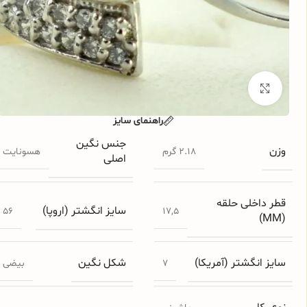
برای بزرگنمایی کلیک کنید
راهنمای سایز
جنس نگین
وزن
2.18 گرم
هسونایت
اصلی
قطر داخلی حلقه
سایز انگشتر (اروپا)
56
17,5
(MM)
سایز انگشتر (آمریکا)
شکل نگین
7
بیضی