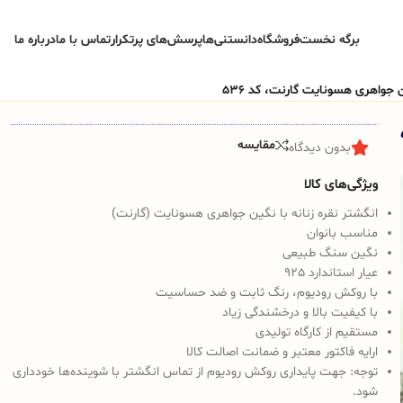
برگه نخست
فروشگاه
دانستنی‌ها
پرسش‌های پرتکرار
تماس با ما
درباره ما
 جواهری هسونایت گارنت، کد 536
مقایسه
بدون دیدگاه
ویژگی‌های کالا
انگشتر نقره زنانه با نگین جواهری هسونایت (گارنت)
مناسب بانوان
نگین سنگ طبیعی
عیار استاندارد 925
با روکش رودیوم، رنگ ثابت و ضد حساسیت
با کیفیت بالا و درخشندگی زیاد
مستقیم از کارگاه تولیدی
ارایه فاکتور معتبر و ضمانت اصالت کالا
توجه: جهت پایداری روکش رودیوم از تماس انگشتر با شوینده‌ها خودداری
شود.