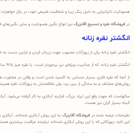
هسونایت تانزانیایی به دلیل رنگ زیبا و شفافیت طبیعی خود، در بازار جواهرات جا
در
فروشگاه نقره و تسبیح آقابزرگ
نیز انواع نگین هسونایت و سایر نگین‌های ق
انگشتر نقره زنانه
انگشتر نقره زنانه یکی از زیورآلات محبوب جهت زیباتر کردن و تزئین دست به شما
انگشتر نقره زنانه، که از جذابیت ویژه‌ای نیز برخوردار است، با نقره عیار 925 ساخته می‌شود. نقره 925 یک استاندارد رایج جهانی در ساخت نقره‌جات است که به آن نقره استرلینگ نیز می‌گویند که از استحکام و کیفیت بالایی برخوردار است.
از انجا که نقره فلزی بسیار حساس به اکسید شدن است و وقتی در مجاورت هوا (اک
روش‌های مختلف و به سادگی از بین برد، ولی علاقمندان به زیورآلات نقره همیشه 
سالهاست که جهت رفع این ایراد بزرگ، فرآیند آبکاری به کار گرفته می‌شود. آبکا
البته بسیار گران نیز هست.
نقره‌جات عرضه شده در
فروشگاه آقابزرگ
به این روش آبکاری شده‌اند. آبکاری 
این لایه، زیورآلاتی که با این روش آبکاری شده‌اند نیازمند مراقبت بیشتری هست