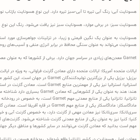
هسونایت آبی: رنگ آبی تیره تا آبی-سبز تیره دارد. این نوع هسونایت بازتاب نور
هسونایت سبز: در برخی موارد، هسونایت سبز نیز یافت می‌شود. رنگ این نوع هسو
هسونایت به عنوان یک نگین قیمتی و زیبا، در تزئینات جواهرسازی مورد است
هسونایت می‌تواند به عنوان سنگی محافظ در برابر انرژی منفی و آسیب‌های رو
Garnet معدن‌های زیادی در سراسر جهان دارد. برخی از کشورها که به عنوان معدن‌های اصلی Garnet شناخته می‌شوند عبارتند از:
ایالات متحده آمریکا: ایالات متحده دارای معادن گارنت فراوانی، به ویژه در ایال
برزیل: برزیل یکی از بزرگترین تولیدکنندگان Garnet در جهان است. این کشور معادن گارنت آبی، قرمز و خرمایی دارد.
استرالیا: استرالیا نیز یکی از مهمترین منابع Garnet است. معادن گارنت در استرالیا شامل گارنت آبی، خرمایی و نارنجی می‌شوند.
هند: هند به عنوان یکی از کشورهایی که معادن‌ Garnet بسیاری دارد شناخته می‌شود. معادن‌ گارنت در هند عمدتاً شامل گارنت آبی و قرمز است.
تانزانیا: تانزانیا یکی از منابع معدنی مهم Garnet است، به خصوص در رودخانه هسون در تانزانیا که برای استخراج هسونایت شهرت دارد.
ماداگاسکار: ماداگاسکار یکی از منابع مهم Garnet در قاره آفریقا است. معادن گارنت در ماداگاسکار شامل انواعی مانند گارنت آبی، قرمز و خرمایی می‌شوند.
سری‌لانکا: سری‌لانکا نیز معادن‌ مهمی از گارنت دارد، به خصوص گارنت آبی و خر
کنیا: کنیا نیز به عنوان یکی از منابع معدنی گارنت شناخته می‌شود. گارنت‌های آ
مهم است بدانید که معادن گارنت می‌توانند در سایر کشورها و مناطق دیگر جهان نیز وجود دا
معادن اصلی هسونایت در کشور تانزانیا واقع شده‌اند. رودخانه هسون در تانزان