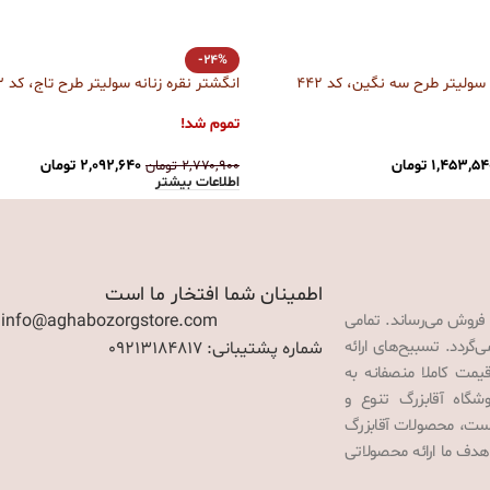
-24%
 سولیتر طرح سه نگین، کد 442
انگشتر نقره زنانه سولیتر طرح تاج، کد 443
تموم شد!
۱,۴۵۳,۵۴
تومان
۲,۰۹۲,۶۴۰
تومان
۲,۷۷۰,۹۰۰
تومان
اطلاعات بیشتر
اطمینان شما افتخار ما است
 فروش می‌رساند. تمامی
: info@aghabozorgstore.com
گردد. تسبیح‌های ارائه
شماره پشتیبانی: 09213184817
قیمت کاملا منصفانه به
گاه آقابزرگ تنوع و
 است، محصولات آقابزرگ
هدف ما ارائه محصولاتی