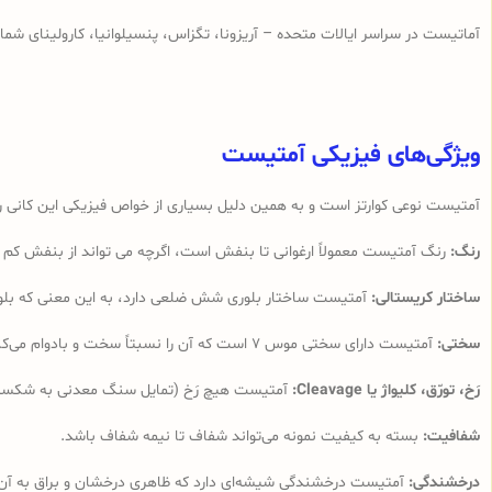
آماتیست در سراسر ایالات متحده – آریزونا، تگزاس، پنسیلوانیا، کارولینای شمال
ویژگی‌های فیزیکی آمتیست
آمتیست نوعی کوارتز است و به همین دلیل بسیاری از خواص فیزیکی این کانی را
رنگ:
رنگ آمتیست معمولاً ارغوانی تا بنفش است، اگرچه می تواند از بنفش کم ر
ساختار کریستالی:
آمتیست ساختار بلوری شش ضلعی دارد، به این معنی که بل
سختی:
آمتیست دارای سختی موس 7 است که آن را نسبتاً سخت و بادوام می‌کند. این بدان معنی است که در برابر خراشیدگی مقاوم است و می‌تواند در برابر سایش و شکستگی متوسط مقاومت کند.
رَخ، تورّق، کلیواژ یا Cleavage:
آمتیست هیچ رَخ (تمایل سنگ معدنی به شکستن د
شفافیت:
بسته به کیفیت نمونه می‌تواند شفاف تا نیمه شفاف باشد.
درخشندگی:
آمتیست درخشندگی شیشه‌ای دارد که ظاهری درخشان و براق به آن