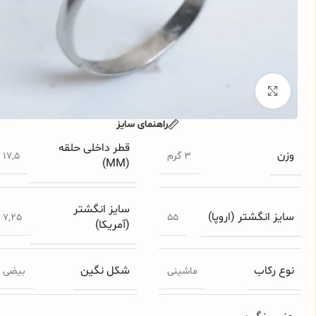
برای بزرگنمایی کلیک کنید
راهنمای سایز
قطر داخلی حلقه
وزن
3 گرم
17,5
(MM)
سایز انگشتر
سایز انگشتر (اروپا)
7,25
55
(آمریکا)
نوع رکاب
شکل نگین
ماشینی
بیضی