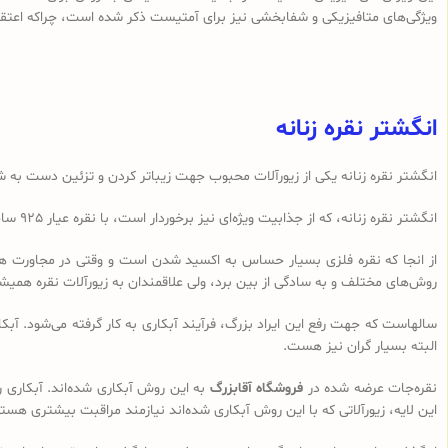
ویژگی‌های متافیزیکی و شفابخشی نیز برای آمتیست ذکر شده است، چراکه اعتقا
انگشتر نقره زنانه
انگشتر نقره زنانه یکی از زیورآلات محبوب جهت زیباتر کردن و تزئین دست به شما
انگشتر نقره زنانه، که از جذابیت ویژه‌ای نیز برخوردار است، با نقره عیار 925 ساخته می‌شود. نقره 925 یک استاندارد رایج جهانی در ساخت نقره‌جات است که به آن نقره استرلینگ نیز می‌گویند که از استحکام و کیفیت بالایی برخوردار است.
از انجا که نقره فلزی بسیار حساس به اکسید شدن است و وقتی در مجاورت هوا (اک
روش‌های مختلف و به سادگی از بین برد، ولی علاقمندان به زیورآلات نقره همیشه 
سالهاست که جهت رفع این ایراد بزرگ، فرآیند آبکاری به کار گرفته می‌شود. آبکا
البته بسیار گران نیز هست.
نقره‌جات عرضه شده در
فروشگاه آقابزرگ
به این روش آبکاری شده‌اند. آبکاری 
این لایه، زیورآلاتی که با این روش آبکاری شده‌اند نیازمند مراقبت بیشتری هست