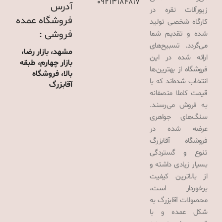
09213184817
آدرس
زیورآلات نقره در
فروشگاه عمده
کارگاه شخصی تولید
فروشی :
شده و تقدیم شما
می‌گردد. تسبیح‌های
مشهد، بازار رضا،
ارائه شده در این
بازار چهارم، طبقه
فروشگاه از بهترین‌ها
بالا، فروشگاه
انتخاب شده‌اند که با
آقابزرگ
قیمت کاملا منصفانه
به فروش می‌رسند.
سنگ‌های جواهری
عرضه شده در
فروشگاه آقابزرگ
تنوع و گستردگی
بسیار زیادی داشته و
از بالاترین کیفیت
برخوردار است،
محصولات آقابزرگ به
شکل عمده و با