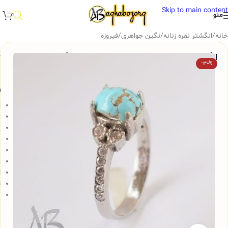
Skip to main content
منو
خانه
/
انگشتر نقره زنانه
/
نگین جواهری
/
فیروزه
انگشتر نقره زنانه فیروزه نیشابور اصل آقابزرگ کد 592
-30%
و
ا
م
ن
د
ب
ع
ا
ت
ن
ج