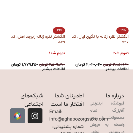
ا
-29%
-29%
بز
انگشتر نقره زنانه با نگین اپال، کد
انگشتر نقره زنانه زبرجد اصل، کد
529
526
ت
تموم شد!
تموم شد!
۰
ا
۲,۰۲۰,۰۴۰
تومان
۱,۷۷۹,۲۵۰
تومان
۲,۸۵۱,۶۴۰
تومان
۲,۵۰۹,۸۷۰
تومان
اطلاعات بیشتر
اطلاعات بیشتر
درباره ما
اطمینان شما
شبکه‌های
افتخار ما است
اجتماعی
فروشگاه اینترنتی
آقابزرگ تمام
Email:
محصولات را بدون
info@aghabozorgstore.com
واسطه به فروش
شماره پشتیبانی:
می‌رساند. تمامی