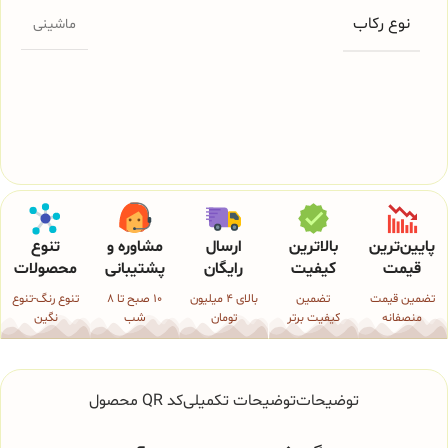
نوع رکاب
ماشینی
پایین‌ترین
بالاترین
ارسال
مشاوره و
تنوع
قیمت
کیفیت
رایگان
پشتیبانی
محصولات
تضمین قیمت
تضمین
بالای 4 میلیون
10 صبح تا 8
تنوع رنگ-تنوع
منصفانه
کیفیت برتر
تومان
شب
نگین
توضیحات
توضیحات تکمیلی
کد QR محصول