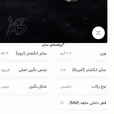
برای بزرگنمایی کلیک کنید
راهنمای سایز
وزن
سایز انگشتر (اروپا)
2.7 گرم
54.3
سایز انگشتر (آمریکا)
جنس نگین اصلی
6.5
فیروزه
نوع رکاب
شکل نگین
ماشینی
بیضی
قطر داخلی حلقه (MM)
17