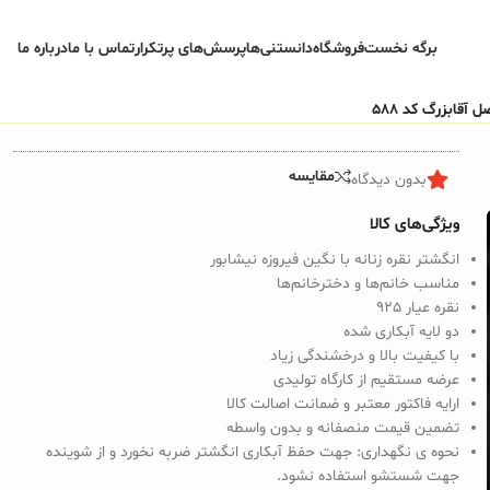
برگه نخست
فروشگاه
دانستنی‌ها
پرسش‌های پرتکرار
تماس با ما
درباره ما
 آقابزرگ کد 588
مقایسه
بدون دیدگاه
ویژگی‌های کالا
انگشتر نقره زنانه با نگین فیروزه نیشابور
مناسب خانم‌ها و دخترخانم‌ها
نقره عیار 925
دو لایه آبکاری شده
با کیفیت بالا و درخشندگی زیاد
عرضه مستقیم از کارگاه تولیدی
ارایه فاکتور معتبر و ضمانت اصالت کالا
تضمین قیمت منصفانه و بدون واسطه
نحوه ی نگهداری:
جهت حفظ آبکاری انگشتر ضربه نخورد و از شوینده
جهت شستشو استفاده نشود.