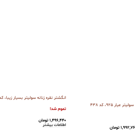
انگشتر نقره زنانه سولیتر بسیار زیبا، کد 39
 عیار 925، کد 438
تموم شد!
۱,۴۹۶,۴۴۰
تومان
اطلاعات بیشتر
۱,۹۹۲,۷۶
تومان