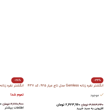
-28%
-34%
انگشتر نقره زنانه Gemless مدل تاج عیار 925، کد 437
انگشتر نقره زنانه سولیتر
تموم شد!
موجود
۰
۲,۷۷۰,۹۰۰
تومان
۲,۴۲۳,۹۶۰
تومان
۳,۶۸۳,۲۴۰
تومان
اطلاعات بیشتر
افزودن به سبد خرید