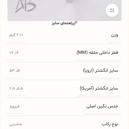
برای بزرگنمایی کلیک کنید
راهنمای سایز
وزن
2.10 گرم
قطر داخلی حلقه (MM)
17
,
16
سایز انگشتر (اروپا)
53
,
51
سایز انگشتر (آمریکا)
6.5
,
5.5
جنس نگین اصلی
فیروزه
نوع رکاب
ماشینی