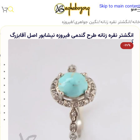
Skip to main content
منو
خانه
/
انگشتر نقره زنانه
/
نگین جواهری
/
فیروزه
انگشتر نقره زنانه طرح گندمی فیروزه نیشابور اصل آقابزرگ
کد 586
-27%
و
ا
م
ن
د
ب
ع
ا
ت
ن
ج