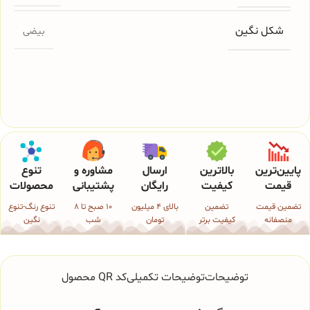
شکل نگین
بیضی
پایین‌ترین
بالاترین
ارسال
مشاوره و
تنوع
قیمت
کیفیت
رایگان
پشتیبانی
محصولات
تضمین قیمت
تضمین
بالای 4 میلیون
10 صبح تا 8
تنوع رنگ-تنوع
منصفانه
کیفیت برتر
تومان
شب
نگین
توضیحات
توضیحات تکمیلی
کد QR محصول