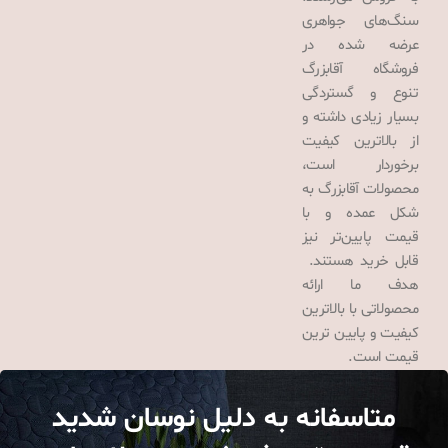
سنگ‌های جواهری
عرضه شده در
فروشگاه آقابزرگ
تنوع و گستردگی
بسیار زیادی داشته و
از بالاترین کیفیت
برخوردار است،
محصولات آقابزرگ به
شکل عمده و با
قیمت پایین‌تر نیز
قابل خرید هستند.
هدف ما ارائه
محصولاتی با بالاترین
کیفیت و پایین ترین
قیمت است.
متاسفانه به دلیل نوسان شدید