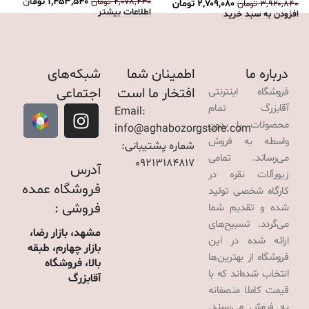
۱,۴۵۳,۵۴۰
تومان
۲,۰۷۸,۲۳۰
تومان
۲,۷۰۹,۰۸۰
تومان
۳,۹۲۰,۸۴۰
تومان
اطلاعات بیشتر
افزودن به سبد خرید
درباره ما
اطمینان شما
شبکه‌های
افتخار ما است
اجتماعی
فروشگاه اینترنتی
آقابزرگ تمام
Email:
محصولات را بدون
info@aghabozorgstore.com
واسطه به فروش
شماره پشتیبانی:
می‌رساند. تمامی
09213184817
آدرس
زیورآلات نقره در
فروشگاه عمده
کارگاه شخصی تولید
فروشی :
شده و تقدیم شما
می‌گردد. تسبیح‌های
مشهد، بازار رضا،
ارائه شده در این
بازار چهارم، طبقه
فروشگاه از بهترین‌ها
بالا، فروشگاه
انتخاب شده‌اند که با
آقابزرگ
قیمت کاملا منصفانه
به فروش می‌رسند.