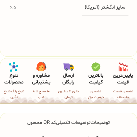
سایز انگشتر (آمریکا)
6.5
پایین‌ترین
بالاترین
ارسال
مشاوره و
تنوع
قیمت
کیفیت
رایگان
پشتیبانی
محصولات
تضمین قیمت
تضمین
بالای 4 میلیون
10 صبح تا 8
تنوع رنگ-تنوع
منصفانه
کیفیت برتر
تومان
شب
نگین
توضیحات
توضیحات تکمیلی
کد QR محصول