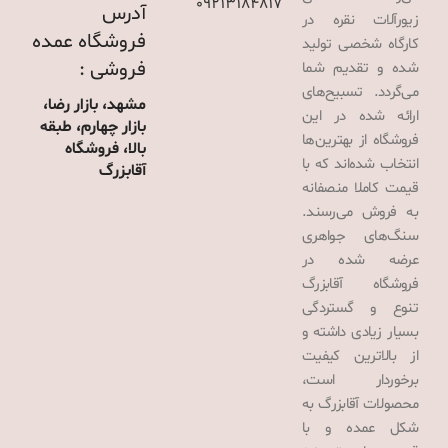
09213184817
آدرس
زیورآلات نقره در
فروشگاه عمده
کارگاه شخصی تولید
فروشی :
شده و تقدیم شما
می‌گردد. تسبیح‌های
مشهد، بازار رضا،
ارائه شده در این
بازار چهارم، طبقه
فروشگاه از بهترین‌ها
بالا، فروشگاه
انتخاب شده‌اند که با
آقابزرگ
قیمت کاملا منصفانه
به فروش می‌رسند.
سنگ‌های جواهری
عرضه شده در
فروشگاه آقابزرگ
تنوع و گستردگی
بسیار زیادی داشته و
از بالاترین کیفیت
برخوردار است،
محصولات آقابزرگ به
شکل عمده و با