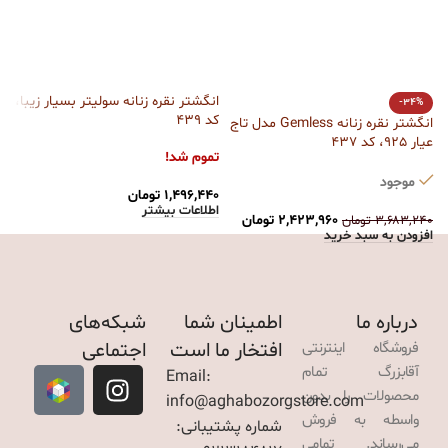
انگشتر نقره زنانه سولیتر بسیار زیبا،
ا
-34%
کد 439
کد
انگشتر نقره زنانه Gemless مدل تاج
عیار 925، کد 437
تموم شد!
ت
موجود
۱,۴۹۶,۴۴۰
تومان
۰
اطلاعات بیشتر
ا
۲,۴۲۳,۹۶۰
تومان
۳,۶۸۳,۲۴۰
تومان
افزودن به سبد خرید
درباره ما
اطمینان شما
شبکه‌های
افتخار ما است
اجتماعی
فروشگاه اینترنتی
آقابزرگ تمام
Email:
محصولات را بدون
info@aghabozorgstore.com
واسطه به فروش
شماره پشتیبانی:
می‌رساند. تمامی