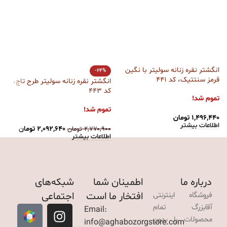
انگشتر نقره زنانه سولیتر با نگین
ا
-24%
قرمز سنتتیک، کد 441
ات
انگشتر نقره زنانه سولیتر طرح تاج،
کد 443
تموم شد!
ت
تموم شد!
۱,۴۹۶,۴۴۰
تومان
۰
اطلاعات بیشتر
ا
۲,۰۹۲,۶۴۰
تومان
۲,۷۷۰,۹۰۰
تومان
اطلاعات بیشتر
درباره ما
اطمینان شما
شبکه‌های
افتخار ما است
اجتماعی
فروشگاه اینترنتی
آقابزرگ تمام
Email:
محصولات را بدون
info@aghabozorgstore.com