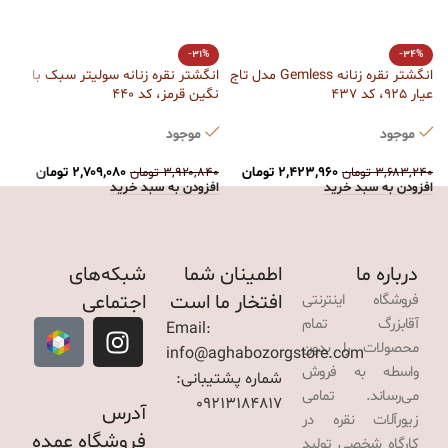
ا
-31%
-34%
ق
انگشتر نقره زنانه Gemless مدل تاج
انگشتر نقره زنانه سولیتر سبک با
عیار 925، کد 437
نگین قرمز، کد 440
ت
موجود
موجود
۰
ا
۲,۴۲۳,۹۶۰
تومان
۲,۷۰۹,۰۸۰
تومان
۳,۶۸۳,۲۴۰
تومان
۳,۹۲۰,۸۴۰
تومان
افزودن به سبد خرید
افزودن به سبد خرید
درباره ما
اطمینان شما
شبکه‌های
افتخار ما است
اجتماعی
فروشگاه اینترنتی
آقابزرگ تمام
Email:
محصولات را بدون
info@aghabozorgstore.com
واسطه به فروش
شماره پشتیبانی:
می‌رساند. تمامی
09213184817
آدرس
زیورآلات نقره در
فروشگاه عمده
کارگاه شخصی تولید