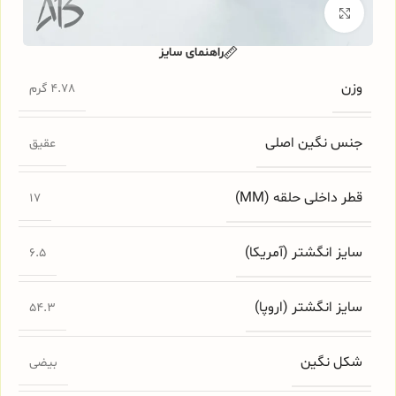
برای بزرگنمایی کلیک کنید
راهنمای سایز
وزن
4.78 گرم
جنس نگین اصلی
عقیق
قطر داخلی حلقه (MM)
17
سایز انگشتر (آمریکا)
6.5
سایز انگشتر (اروپا)
54.3
شکل نگین
بیضی