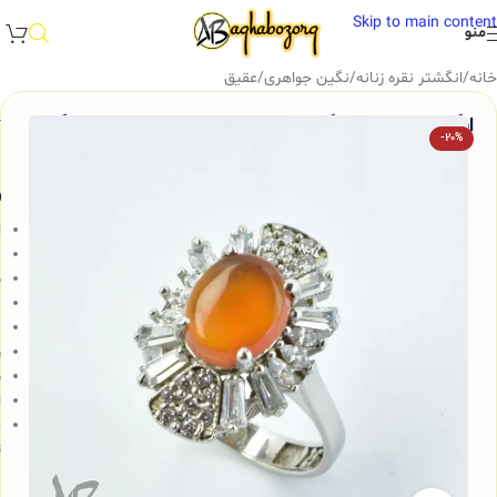
Skip to main content
منو
خانه
/
انگشتر نقره زنانه
/
نگین جواهری
/
عقیق
انگشتر نقره زنانه نگین عقیق یمنی اصل کد 300 آقابزرگ
-20%
و
ا
ن
ظ
د
ب
ر
ض
ا
ج
ت