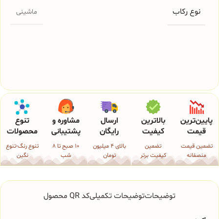
نوع رکاب
ماشینی
پایین‌ترین
بالاترین
ارسال
مشاوره و
تنوع
قیمت
کیفیت
رایگان
پشتیبانی
محصولات
تضمین قیمت
تضمین
بالای 4 میلیون
10 صبح تا 8
تنوع رنگ-تنوع
منصفانه
کیفیت برتر
تومان
شب
نگین
توضیحات
توضیحات تکمیلی
کد QR محصول