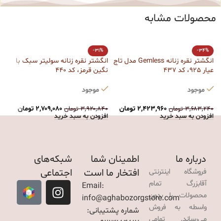
محصولات مشابه
-31%
-34%
انگشتر نقره زنانه Gemless مدل تاج
انگشتر نقره زنانه سولیتر سبک با
ا
عیار 925، کد 437
نگین قرمز، کد 440
6
ت
موجود
موجود
۰
۲,۴۲۳,۹۶۰
تومان
۲,۷۰۹,۰۸۰
تومان
۳,۶۸۳,۲۴۰
تومان
۳,۹۲۰,۸۴۰
تومان
ا
افزودن به سبد خرید
افزودن به سبد خرید
درباره ما
اطمینان شما
شبکه‌های
افتخار ما است
اجتماعی
فروشگاه اینترنتی
آقابزرگ تمام
Email:
محصولات را بدون
info@aghabozorgstore.com
واسطه به فروش
شماره پشتیبانی:
می‌رساند. تمامی