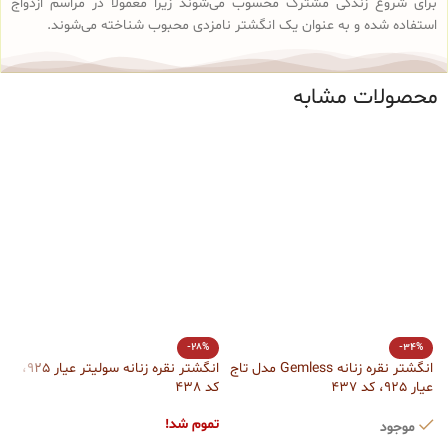
برای شروع زندگی مشترک محسوب می‌شوند زیرا معمولاً در مراسم ازدواج
استفاده شده و به عنوان یک انگشتر نامزدی محبوب شناخته می‌شوند.
محصولات مشابه
-28%
-34%
انگشتر نقره زنانه Gemless مدل تاج
انگشتر نقره زنانه سولیتر عیار 925،
ا
عیار 925، کد 437
کد 438
ن
تموم شد!
موجود