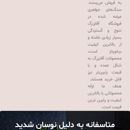
به فروش می‌رسند.
سنگ‌های جواهری
عرضه شده در
فروشگاه آقابزرگ
تنوع و گستردگی
بسیار زیادی داشته و
از بالاترین کیفیت
برخوردار است،
محصولات آقابزرگ به
شکل عمده و با
قیمت پایین‌تر نیز
قابل خرید هستند.
هدف ما ارائه
محصولاتی با بالاترین
کیفیت و پایین ترین
قیمت است.
متاسفانه به دلیل نوسان شدید