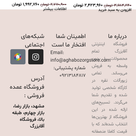
۱,۹۹۲,۷۶۰
تومان
۲,۷۷۰,۹۰۰
تومان
۲,۴۲۳,۹۶۰
تومان
۳,۶۸۳,۲۴۰
تومان
۰
اطلاعات بیشتر
افزودن به سبد خرید
ا
درباره ما
اطمینان شما
شبکه‌های
افتخار ما است
اجتماعی
فروشگاه اینترنتی
آقابزرگ تمام
Email:
محصولات را بدون
info@aghabozorgstore.com
واسطه به فروش
شماره پشتیبانی:
می‌رساند. تمامی
09213184817
آدرس
زیورآلات نقره در
فروشگاه عمده
کارگاه شخصی تولید
فروشی :
شده و تقدیم شما
می‌گردد. تسبیح‌های
مشهد، بازار رضا،
ارائه شده در این
بازار چهارم، طبقه
فروشگاه از بهترین‌ها
بالا، فروشگاه
انتخاب شده‌اند که با
آقابزرگ
قیمت کاملا منصفانه