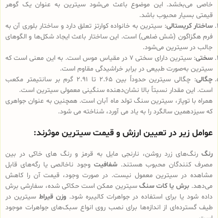
خاصی می‌بخشد. این موضوع باعث می‌شود سیترین به عنوان یک گوهر
قیمتی بسیار محبوب باشد.
ساختار کریستالی
: سیترین به خانواده کوارتز تعلق دارد و ساختار بلوری آن به
فرم هگزاگون (شش ضلعی) است. این ساختار باعث ایجاد شکل‌ها و الگوهای
جالب در سیترین می‌شود.
سختی
: سیترین دارای سختی 7 در مقیاس موس است. به این معنی است که
سیترین به‌صورت طبیعی در برابر خراشیدگی مقاوم است.
چگالی
: چگالی سیترین حدوداً بین 2.65 تا 2.91 گرم بر سانتیمتر مکعب
است. این مقدار نسبتاً بالا نشان‌دهنده سنگینی معمولی سیترین است.
همراه با توپاز، سیترین سنگ تولد ماه آبان است. همچنین به عنوان جواهری
که سیزدهمین سالگرد را به یاد می آورد، شناخته می شود.
عوامل زیر در تعیین ارزش و قیمت سیترین موثرند:
رنگ
رنگ‌های زرد روشن، نارنجی مایل به قرمز و رنگ های خاکی در بین
مصرف کنندگان محبوب هستند.
شفافیت
وجود ناخالصی یا رگه‌های قابل
مشاهده در سیترین معمول نیست. در صورت وجود، قیمت آن را کاهش
می‌دهد.
برش یا کات سنگ
سیترین ممکن است حکاکی شده، سفارشی برش
داده شود یا برای استفاده در جواهرات کالیبره شود.
وزن قیراط
سیترین در
طیف گسترده‌ای از اندازه‌ها برای نصب روی انواع سبک‌های جواهرات موجود