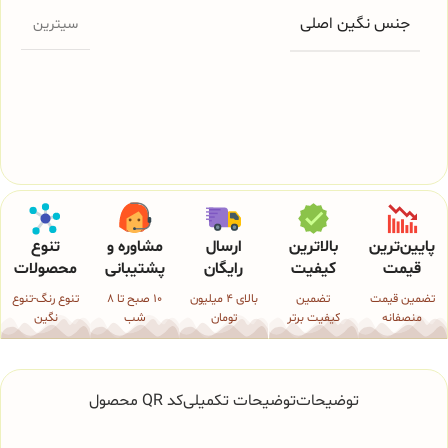
جنس نگین اصلی
سیترین
پایین‌ترین
بالاترین
ارسال
مشاوره و
تنوع
قیمت
کیفیت
رایگان
پشتیبانی
محصولات
تضمین قیمت
تضمین
بالای 4 میلیون
10 صبح تا 8
تنوع رنگ-تنوع
منصفانه
کیفیت برتر
تومان
شب
نگین
توضیحات
توضیحات تکمیلی
کد QR محصول