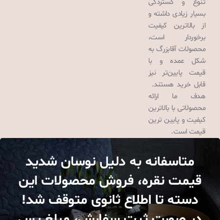
تنوع و گستردگی
بسیار زیادی داشته و
از بالاترین کیفیت
برخوردار است،
محصولات آقابزرگ به
شکل عمده و با
قیمت پایین‌تر نیز
قابل خرید هستند.
هدف ما ارائه
محصولاتی با بالاترین
کیفیت و پایین ترین
قیمت است.
متاسفانه به دلیل نوسان شدید
قیمت نقره، فروش محصولات این
دسته تا اطلاع ثانوی متوقف شد!
در صورت ثبت سفارش، مبلغ پس