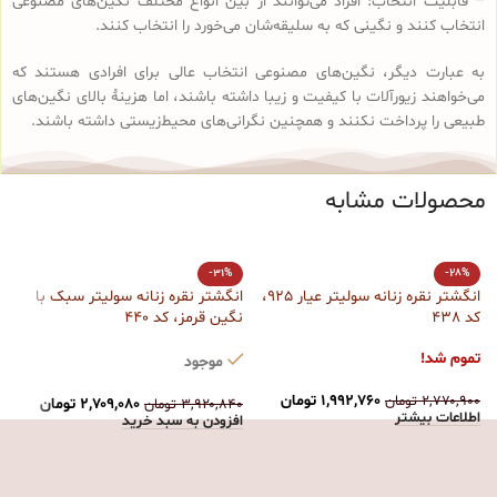
– قابلیت انتخاب: افراد می‌توانند از بین انواع مختلف نگین‌های مصنوعی
انتخاب کنند و نگینی که به سلیقه‌شان می‌خورد را انتخاب کنند.
به عبارت دیگر، نگین‌های مصنوعی انتخاب عالی برای افرادی هستند که
می‌خواهند زیورآلات با کیفیت و زیبا داشته باشند، اما هزینهٔ بالای نگین‌های
طبیعی را پرداخت نکنند و همچنین نگرانی‌های محیط‌زیستی داشته باشند.
محصولات مشابه
-31%
-28%
انگشتر نقره زنانه سولیتر عیار 925،
انگشتر نقره زنانه سولیتر سبک با
ا
کد 438
نگین قرمز، کد 440
6
تموم شد!
ت
موجود
۱,۹۹۲,۷۶۰
تومان
۲,۷۷۰,۹۰۰
تومان
۰
۲,۷۰۹,۰۸۰
تومان
۳,۹۲۰,۸۴۰
تومان
اطلاعات بیشتر
ا
افزودن به سبد خرید