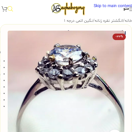
Skip to main content
منو
خانه
/
انگشتر نقره زنانه
/
نگین اتمی درجه 1
انگشتر نقره زنانه سولیتر با نگین زیبا، کد 448
-33%
و
ا
آ
ر
ک
م
ا
ه
ن
ن