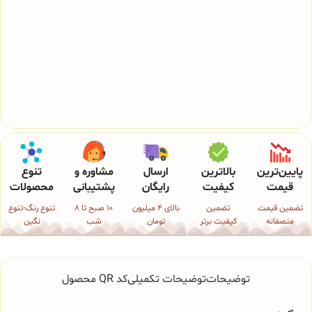
پایین‌ترین
بالاترین
ارسال
مشاوره و
تنوع
قیمت
کیفیت
رایگان
پشتیبانی
محصولات
تضمین قیمت
تضمین
بالای 4 میلیون
10 صبح تا 8
تنوع رنگ-تنوع
منصفانه
کیفیت برتر
تومان
شب
نگین
توضیحات
توضیحات تکمیلی
کد QR محصول