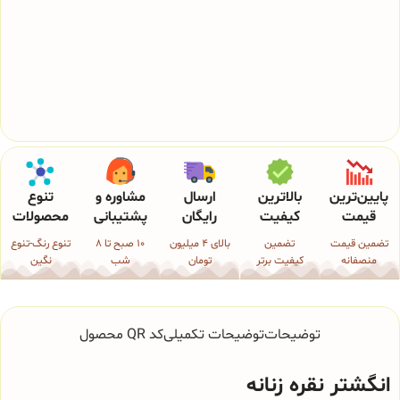
پایین‌ترین
بالاترین
ارسال
مشاوره و
تنوع
قیمت
کیفیت
رایگان
پشتیبانی
محصولات
تضمین قیمت
تضمین
بالای 4 میلیون
10 صبح تا 8
تنوع رنگ-تنوع
منصفانه
کیفیت برتر
تومان
شب
نگین
توضیحات
توضیحات تکمیلی
کد QR محصول
انگشتر نقره زنانه