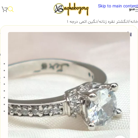
Skip to main content
منو
خانه
/
انگشتر نقره زنانه
/
نگین اتمی درجه 1
انگشتر نقره زنانه سولیتر بسیار زیبا، کد 439
و
ا
آ
ر
ک
م
ا
ه
ن
ن