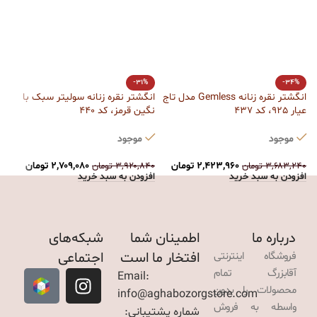
ا
-31%
-34%
ق
انگشتر نقره زنانه Gemless مدل تاج
انگشتر نقره زنانه سولیتر سبک با
عیار 925، کد 437
نگین قرمز، کد 440
ت
موجود
موجود
۰
ا
۲,۴۲۳,۹۶۰
تومان
۲,۷۰۹,۰۸۰
تومان
۳,۶۸۳,۲۴۰
تومان
۳,۹۲۰,۸۴۰
تومان
افزودن به سبد خرید
افزودن به سبد خرید
درباره ما
اطمینان شما
شبکه‌های
افتخار ما است
اجتماعی
فروشگاه اینترنتی
آقابزرگ تمام
Email:
محصولات را بدون
info@aghabozorgstore.com
واسطه به فروش
شماره پشتیبانی: