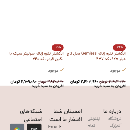
ا
-31%
-34%
کد
انگشتر نقره زنانه Gemless مدل تاج
انگشتر نقره زنانه سولیتر سبک با
عیار 925، کد 437
نگین قرمز، کد 440
ت
موجود
موجود
۰
ا
۲,۴۲۳,۹۶۰
تومان
۲,۷۰۹,۰۸۰
تومان
۳,۶۸۳,۲۴۰
تومان
۳,۹۲۰,۸۴۰
تومان
افزودن به سبد خرید
افزودن به سبد خرید
درباره ما
اطمینان شما
شبکه‌های
افتخار ما است
اجتماعی
فروشگاه اینترنتی
آقابزرگ تمام
Email: