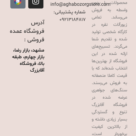
محصولات را بدون
info@aghabozorgstore.com
واسطه به فروش
شماره پشتیبانی:
می‌رساند. تمامی
09213184817
آدرس
زیورآلات نقره در
فروشگاه عمده
کارگاه شخصی تولید
فروشی :
شده و تقدیم شما
می‌گردد. تسبیح‌های
مشهد، بازار رضا،
ارائه شده در این
بازار چهارم، طبقه
فروشگاه از بهترین‌ها
بالا، فروشگاه
انتخاب شده‌اند که با
آقابزرگ
قیمت کاملا منصفانه
به فروش می‌رسند.
سنگ‌های جواهری
عرضه شده در
فروشگاه آقابزرگ
تنوع و گستردگی
بسیار زیادی داشته و
از بالاترین کیفیت
برخوردار است،