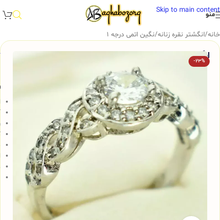
Skip to main content
منو
خانه
/
انگشتر نقره زنانه
/
نگین اتمی درجه 1
انگشتر نقره زنانه سولیتر عیار 925، کد 431
-23%
و
ا
آ
ر
ک
م
ا
ه
ن
ن