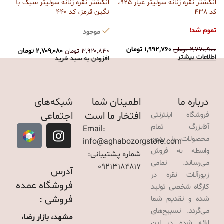
ق
انگشتر نقره زنانه سولیتر عیار 925،
انگشتر نقره زنانه سولیتر سبک با
کد 438
نگین قرمز، کد 440
ت
تموم شد!
موجود
۰
ا
۱,۹۹۲,۷۶۰
تومان
۲,۷۷۰,۹۰۰
تومان
۲,۷۰۹,۰۸۰
تومان
۳,۹۲۰,۸۴۰
تومان
اطلاعات بیشتر
افزودن به سبد خرید
درباره ما
اطمینان شما
شبکه‌های
افتخار ما است
اجتماعی
فروشگاه اینترنتی
آقابزرگ تمام
Email:
محصولات را بدون
info@aghabozorgstore.com
واسطه به فروش
شماره پشتیبانی:
می‌رساند. تمامی
09213184817
آدرس
زیورآلات نقره در
فروشگاه عمده
کارگاه شخصی تولید
فروشی :
شده و تقدیم شما
می‌گردد. تسبیح‌های
مشهد، بازار رضا،
ارائه شده در این