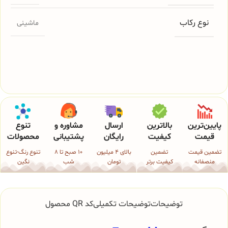
نوع رکاب
ماشینی
پایین‌ترین
بالاترین
ارسال
مشاوره و
تنوع
قیمت
کیفیت
رایگان
پشتیبانی
محصولات
تضمین قیمت
تضمین
بالای 4 میلیون
10 صبح تا 8
تنوع رنگ-تنوع
منصفانه
کیفیت برتر
تومان
شب
نگین
توضیحات
توضیحات تکمیلی
کد QR محصول