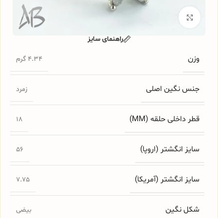
برای بزرگنمایی کلیک کنید
راهنمای سایز
وزن
4.34 گرم
جنس نگین اصلی
زمرد
قطر داخلی حلقه (MM)
18
سایز انگشتر (اروپا)
56
سایز انگشتر (آمریکا)
7.75
شکل نگین
بیضی