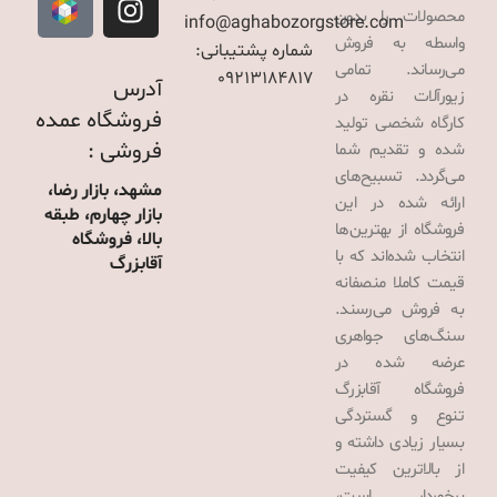
محصولات را بدون
info@aghabozorgstore.com
واسطه به فروش
شماره پشتیبانی:
می‌رساند. تمامی
09213184817
آدرس
زیورآلات نقره در
فروشگاه عمده
کارگاه شخصی تولید
فروشی :
شده و تقدیم شما
می‌گردد. تسبیح‌های
مشهد، بازار رضا،
ارائه شده در این
بازار چهارم، طبقه
فروشگاه از بهترین‌ها
بالا، فروشگاه
انتخاب شده‌اند که با
آقابزرگ
قیمت کاملا منصفانه
به فروش می‌رسند.
سنگ‌های جواهری
عرضه شده در
فروشگاه آقابزرگ
تنوع و گستردگی
بسیار زیادی داشته و
از بالاترین کیفیت
برخوردار است،