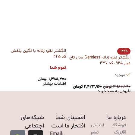
انگشتر نقره زنانه با نگین بنفش،
-34%
کد 445
انگشتر نقره زنانه Gemless مدل تاج
ا
عیار 925، کد 437
زی
تموم شد!
ت
موجود
۱,۳۸۵,۴۵۰
تومان
اطلاعات بیشتر
۰
۲,۴۲۳,۹۶۰
تومان
۳,۶۸۳,۲۴۰
تومان
ا
افزودن به سبد خرید
درباره ما
اطمینان شما
شبکه‌های
افتخار ما است
اجتماعی
فروشگاه اینترنتی
آقابزرگ تمام
Email: