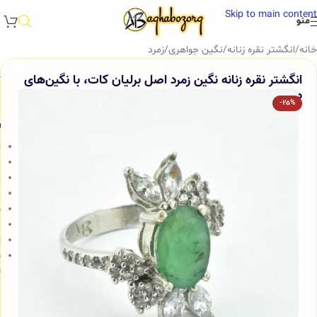
Skip to main content
منو
خانه
/
انگشتر نقره زنانه
/
نگین جواهری
/
زمرد
انگشتر نقره زنانه نگین زمرد اصل برلیان کات، با نگین‌های
مارکیز کد 683
-25%
و
ا
م
ع
ب
ض
م
ا
ش
ت