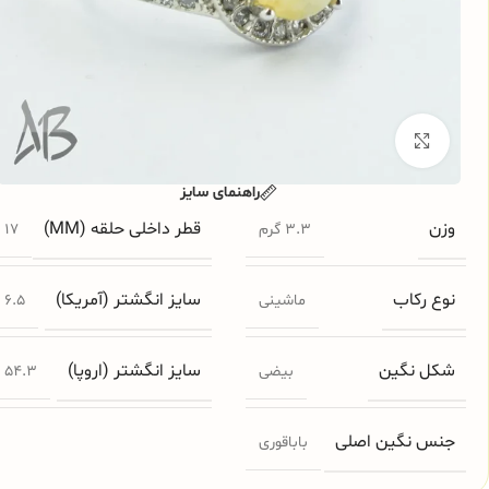
برای بزرگنمایی کلیک کنید
راهنمای سایز
وزن
قطر داخلی حلقه (MM)
3.3 گرم
17
نوع رکاب
سایز انگشتر (آمریکا)
ماشینی
6.5
شکل نگین
سایز انگشتر (اروپا)
بیضی
54.3
جنس نگین اصلی
باباقوری