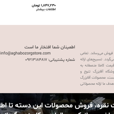
۱,۸۴۷,۲۳۰
تومان
اطلاعات بیشتر
اطمینان شما افتخار ما است
 فروش می‌رساند. تمامی
: info@aghabozorgstore.com
گردد. تسبیح‌های ارائه
شماره پشتیبانی: 09213184817
قیمت کاملا منصفانه به
گاه آقابزرگ تنوع و
 است، محصولات آقابزرگ
هدف ما ارائه محصولاتی
 نقره، فروش محصولات این دسته تا اط