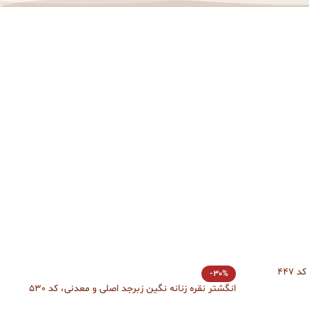
 447
%
-30%
انگشتر نقره زنانه نگین زبرجد اصلی و معدنی، کد 530
انگش