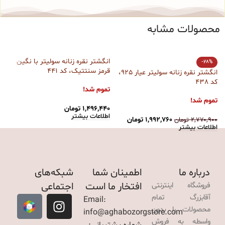
محصولات مشابه
انگشتر نقره زنانه سولیتر با نگین
ا
-28%
قرمز سنتتیک، کد 441
ات
انگشتر نقره زنانه سولیتر عیار 925،
کد 438
تموم شد!
ت
تموم شد!
۱,۴۹۶,۴۴۰
تومان
۰
اطلاعات بیشتر
ا
۱,۹۹۲,۷۶۰
تومان
۲,۷۷۰,۹۰۰
تومان
اطلاعات بیشتر
درباره ما
اطمینان شما
شبکه‌های
افتخار ما است
اجتماعی
فروشگاه اینترنتی
آقابزرگ تمام
Email:
محصولات را بدون
info@aghabozorgstore.com
واسطه به فروش