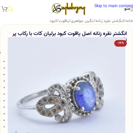
Skip to main content
منو
خانه
/
انگشتر نقره زنانه
/
نگین جواهری
/
یاقوت
/
کبود
انگشتر نقره زنانه اصل یاقوت کبود برلیان کات با رکاب پر
نگین آقابزرگ کد 356
-24%
و
ا
م
ع
آ
ک
م
ا
ه
ق
و
ن