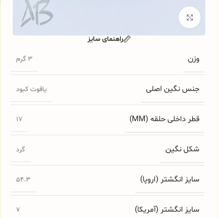
ا
برای بزرگنمایی کلیک کنید
راهنمای سایز
وزن
3 گرم
جنس نگین اصلی
یاقوت کبود
قطر داخلی حلقه (MM)
17
شکل نگین
گرد
سایز انگشتر (اروپا)
54.3
سایز انگشتر (آمریکا)
7