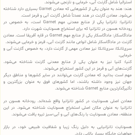
استرالیا شامل گارنت آبی، خرمایی و نارنجی می‌شوند.
هند: هند به عنوان یکی از کشورهایی که معادن‌ Garnet بسیاری دارد شناخته
می‌شود. معادن‌ گارنت در هند عمدتاً شامل گارنت آبی و قرمز است.
تانزانیا: تانزانیا یکی از منابع معدنی مهم Garnet است، به خصوص در
رودخانه هسون در تانزانیا که برای استخراج هسونایت شهرت دارد.
ماداگاسکار: ماداگاسکار یکی از منابع مهم Garnet در قاره آفریقا است. معادن
گارنت در ماداگاسکار شامل انواعی مانند گارنت آبی، قرمز و خرمایی می‌شوند.
سری‌لانکا: سری‌لانکا نیز معادن‌ مهمی از گارنت دارد، به خصوص گارنت آبی و
خرمایی.
کنیا: کنیا نیز به عنوان یکی از منابع معدنی گارنت شناخته می‌شود.
گارنت‌های آبی و قرمز در این کشور استخراج می‌شوند.
مهم است بدانید که معادن گارنت می‌توانند در سایر کشورها و مناطق دیگر
جهان نیز وجود داشته باشند، اما کشورهای فوق به عنوان بزرگترین و
تأثیرگذارترین منابع Garnet شناخته می‌شوند.
معادن اصلی هسونایت در کشور تانزانیا واقع شده‌اند. رودخانه هسون در
تانزانیا به عنوان مکان اصلی استخراج هسونایت شناخته می‌شود. در این
منطقه، معادن هسونایت با رنگ‌های آبی و آبی-سبز تیره یافت می‌شوند.
هسونایت تانزانیایی به دلیل رنگ زیبا و شفافیت طبیعی خود، در بازار
جواهرات جایگاه بسیار بالایی دارد.