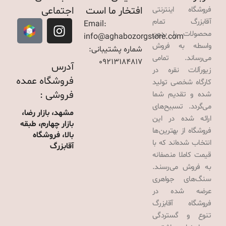
افتخار ما است
اجتماعی
فروشگاه اینترنتی
آقابزرگ تمام
Email:
محصولات را بدون
info@aghabozorgstore.com
واسطه به فروش
شماره پشتیبانی:
می‌رساند. تمامی
09213184817
آدرس
زیورآلات نقره در
فروشگاه عمده
کارگاه شخصی تولید
فروشی :
شده و تقدیم شما
می‌گردد. تسبیح‌های
مشهد، بازار رضا،
ارائه شده در این
بازار چهارم، طبقه
فروشگاه از بهترین‌ها
بالا، فروشگاه
انتخاب شده‌اند که با
آقابزرگ
قیمت کاملا منصفانه
به فروش می‌رسند.
سنگ‌های جواهری
عرضه شده در
فروشگاه آقابزرگ
تنوع و گستردگی