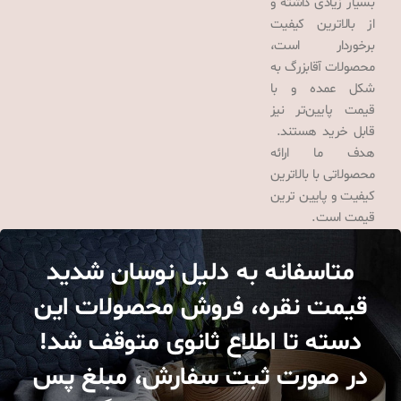
بسیار زیادی داشته و
از بالاترین کیفیت
برخوردار است،
محصولات آقابزرگ به
شکل عمده و با
قیمت پایین‌تر نیز
قابل خرید هستند.
هدف ما ارائه
محصولاتی با بالاترین
کیفیت و پایین ترین
قیمت است.
متاسفانه به دلیل نوسان شدید
قیمت نقره، فروش محصولات این
دسته تا اطلاع ثانوی متوقف شد!
در صورت ثبت سفارش، مبلغ پس