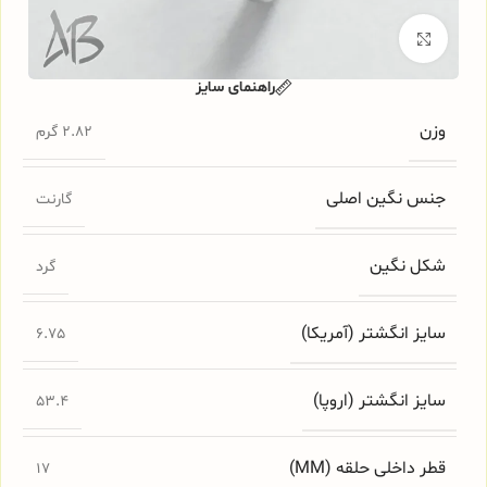
برای بزرگنمایی کلیک کنید
راهنمای سایز
وزن
2.82 گرم
جنس نگین اصلی
گارنت
شکل نگین
گرد
سایز انگشتر (آمریکا)
6.75
سایز انگشتر (اروپا)
53.4
قطر داخلی حلقه (MM)
17