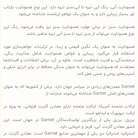
هسونایت آبی: رنگ آبی تیره تا آبی-سبز تیره دارد. این نوع هسونایت بازتاب
نور بسیار زیبایی دارد و به عنوان یک جواهر ارزشمند شناخته می‌شود.
هسونایت سبز: در برخی موارد، هسونایت سبز نیز یافت می‌شود. رنگ این
نوع هسونایت می‌تواند از سبز تیره تا سبز-آبی تیره متغیر باشد.
هسونایت به عنوان یک نگین قیمتی و زیبا، در تزئینات جواهرسازی مورد
استفاده قرار می‌گیرد. زیبایی و خواص هسونایت شامل جذابیت رنگی،
درخشندگی، و قدرت شفافیت است. علاوه بر آن، برخی اعتقادات و افسانه‌ها
معتقدند که هسونایت می‌تواند به عنوان سنگی محافظ در برابر انرژی منفی و
آسیب‌های روحی و حسی عمل کند.
Garnet معدن‌های زیادی در سراسر جهان دارد. برخی از کشورها که به عنوان
معدن‌های اصلی Garnet شناخته می‌شوند عبارتند از:
ایالات متحده آمریکا: ایالات متحده دارای معادن گارنت فراوانی، به ویژه در
ایالت نیویورک و ایداهو است.
برزیل: برزیل یکی از بزرگترین تولیدکنندگان Garnet در جهان است. این
کشور معادن گارنت آبی، قرمز و خرمایی دارد.
استرالیا: استرالیا نیز یکی از مهمترین منابع Garnet است. معادن گارنت در