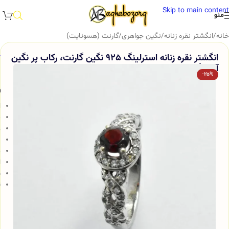
Skip to main content
منو
خانه
/
انگشتر نقره زنانه
/
نگین جواهری
/
گارنت (هسونایت)
انگشتر نقره زنانه استرلینگ 925 نگین گارنت، رکاب پر نگین
آقابزرگ 323
-25%
و
ا
م
ع
ب
م
ا
ض
ق