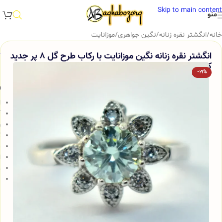
Skip to main content
منو
خانه
/
انگشتر نقره زنانه
/
نگین جواهری
/
موزانایت
انگشتر نقره زنانه نگین موزانایت با رکاب طرح گل 8 پر جدید
کد 336
-21%
و
ا
آ
ر
ک
م
ا
ه
ن
ن