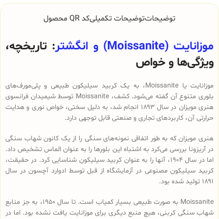
توضیحات
توضیحات تکمیلی
کد QR محصول
موزانایت (Moissanite) و انگشتر
: تاریخچه،
ویژگی‌ها و خواص
موزانایت یا Moissanite، به یک کربید سیلیکون طبیعی و پلی‌مورف‌های
بلوری متنوع آن گفته می‌شود. کشف، Moissanite توسط شیمیدان فرانسوی
هنری مویزان در سال ۱۸۹۳ انجام شد، به دلیل سختی، خواص نوری و هدایت
حرارتی آن، کاربردهای تجاری و صنعتی قابل توجهی دارد.
هنری مویزان که به طور اتفاقی نمونه‌های سنگی را از یک کانون شهاب سنگی
در آریزونا بررسی می‌کرد به اشتباه این بلورها را به عنوان الماس تشخیص داد.
اما در سال ۱۹۰۴، آنها را به عنوان کربید سیلیکون شناسایی کرد. در حقیقت،
کربید سیلیکون مصنوعی در آزمایشگاه از قبل توسط ادوارد آچسون در سال
۱۸۹۱ تولید شده بود.
Moissanite به صورت طبیعی بسیار کمیاب است. تا سال ۱۹۵۰، به جز منابع
شهاب سنگی کربنی، هیچ منبع دیگری برای موزانایت یافت نشده بود. اما در