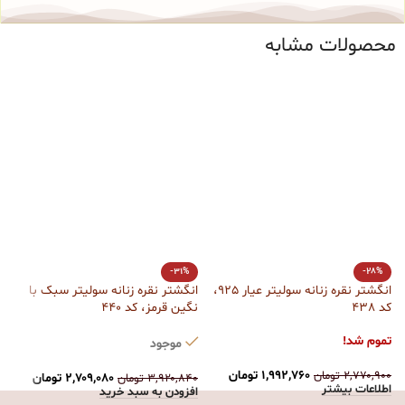
محصولات مشابه
ا
-31%
-28%
کد
انگشتر نقره زنانه سولیتر عیار 925،
انگشتر نقره زنانه سولیتر سبک با
کد 438
نگین قرمز، کد 440
ت
تموم شد!
موجود
۰
ا
۱,۹۹۲,۷۶۰
تومان
۲,۷۷۰,۹۰۰
تومان
۲,۷۰۹,۰۸۰
تومان
۳,۹۲۰,۸۴۰
تومان
اطلاعات بیشتر
افزودن به سبد خرید