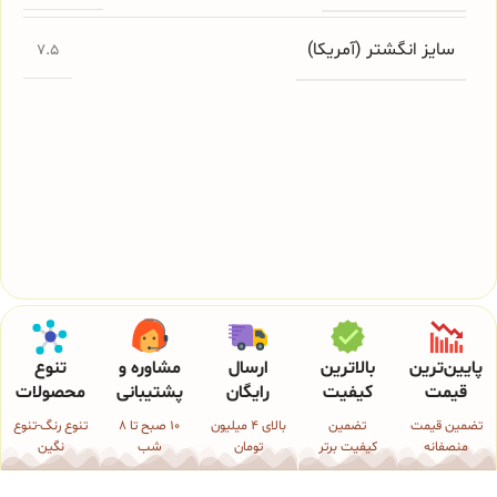
سایز انگشتر (آمریکا)
7.5
پایین‌ترین
بالاترین
ارسال
مشاوره و
تنوع
قیمت
کیفیت
رایگان
پشتیبانی
محصولات
تضمین قیمت
تضمین
بالای 4 میلیون
10 صبح تا 8
تنوع رنگ-تنوع
منصفانه
کیفیت برتر
تومان
شب
نگین