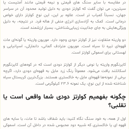
در مقایسه با سایر سنگ های قیمتی و نیمه قیمتی مانند آمتیست یا
سیترین، می توان گفت که کوارتز دودی به دلیل تولید محدود آن در سراسر
جهان، نسبتاً کمیاب تر است. علاوه بر این، این نوع کوارتز دارای خواص
درمانی است. کمک به آزادسازی انرژی منفی از هاله فرد. در نتیجه، به دلیل
ویژگی‌هایش به جای جذابیت زیبایی‌شناختی، بسیار ارزشمند است.
دو واریته متفاوت نیز از کوارتز دودی وجود دارد. موریون واریته یا گونه‌ای مات
قهوه‌ای تیره تا سیاه است. موریون مترادف آلمانی، دانمارکی، اسپانیایی و
لهستانی برای اسموکی کوارتز است.
کایرنگورم واریته یا نوعی دیگر از کوارتز دودی است که در کوه‌های کایرنگورم
اسکاتلند یافت می‌شود. معمولاً رنگ زرد مایل به قهوه‌ای دودی دارد، اگرچه
برخی از نمونه‌ها قهوه‌ای مایل به خاکستری هستند. بزرگ‌ترین کریستال سیاه
شناخته شده از این نوع، یک نمونه 23.6 کیلوگرمی است.
چگونه بفهمیم کوارتز دودی شما واقعی است یا
تقلبی؟
اول از همه، به خود سنگ نگاه کنید: باید شفاف باشد تا مات، با سایه های
قهوه ای یا خاکستری که شبیه دود محبوس شده در داخل آن است. اسموکی