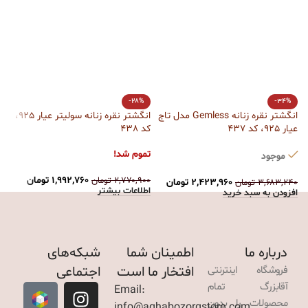
-28%
-34%
انگشتر نقره زنانه Gemless مدل تاج
انگشتر نقره زنانه سولیتر عیار 925،
عیار 925، کد 437
کد 438
آ
تموم شد!
ت
موجود
۱,۹۹۲,۷۶۰
تومان
۲,۷۷۰,۹۰۰
تومان
۰
۲,۴۲۳,۹۶۰
تومان
۳,۶۸۳,۲۴۰
تومان
اطلاعات بیشتر
ا
افزودن به سبد خرید
درباره ما
اطمینان شما
شبکه‌های
افتخار ما است
اجتماعی
فروشگاه اینترنتی
آقابزرگ تمام
Email:
محصولات را بدون
info@aghabozorgstore.com