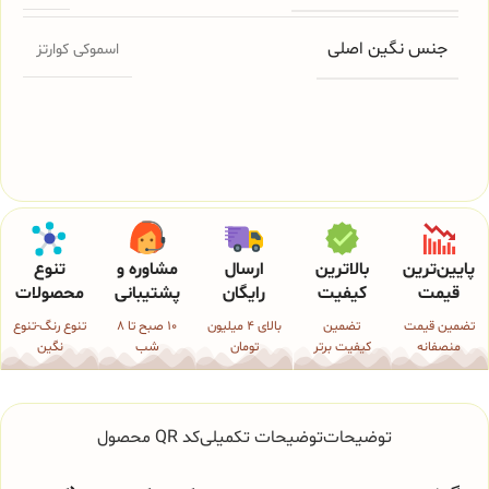
جنس نگین اصلی
اسموکی کوارتز
پایین‌ترین
بالاترین
ارسال
مشاوره و
تنوع
قیمت
کیفیت
رایگان
پشتیبانی
محصولات
تضمین قیمت
تضمین
بالای 4 میلیون
10 صبح تا 8
تنوع رنگ-تنوع
منصفانه
کیفیت برتر
تومان
شب
نگین
توضیحات
توضیحات تکمیلی
کد QR محصول