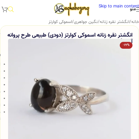
Skip to main content
منو
خانه
/
انگشتر نقره زنانه
/
نگین جواهری
/
اسموکی کوارتز
انگشتر نقره زنانه اسموکی کوارتز (دودی) طبیعی طرح پروانه
آقابزرگ کد 616
-22%
و
ا
م
ع
ب
ض
م
ا
ش
ت