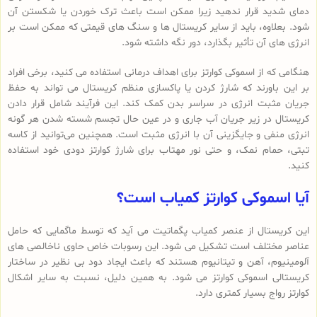
دمای شدید قرار ندهید زیرا ممکن است باعث ترک خوردن یا شکستن آن
شود. بعلاوه، باید از سایر کریستال ها و سنگ های قیمتی که ممکن است بر
انرژی های آن تأثیر بگذارد، دور نگه داشته شود.
هنگامی که از اسموکی کوارتز برای اهداف درمانی استفاده می کنید، برخی افراد
بر این باورند که شارژ کردن یا پاکسازی منظم کریستال می تواند به حفظ
جریان مثبت انرژی در سراسر بدن کمک کند. این فرآیند شامل قرار دادن
کریستال در زیر جریان آب جاری و در عین حال تجسم شسته شدن هر گونه
انرژی منفی و جایگزینی آن با انرژی مثبت است. همچنین می‌توانید از کاسه
تبتی، حمام نمک، و حتی نور مهتاب برای شارژ کوارتز دودی خود استفاده
کنید.
آیا اسموکی کوارتز کمیاب است؟
این کریستال از عنصر کمیاب پگماتیت می آید که توسط ماگمایی که حامل
عناصر مختلف است تشکیل می شود. این رسوبات خاص حاوی ناخالصی های
آلومینیوم، آهن و تیتانیوم هستند که باعث ایجاد دود بی نظیر در ساختار
کریستالی اسموکی کوارتز می شود. به همین دلیل، نسبت به سایر اشکال
کوارتز رواج بسیار کمتری دارد.