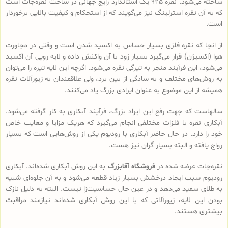
ساخته می‌شود. نقره 925 یک استاندارد رایج جهانی در ساخت نقره‌جات است
که به آن نقره استرلینگ نیز می‌گویند که از استحکام و کیفیت بالایی برخوردار
است.
از انجا که نقره فلزی بسیار حساس به اکسید شدن است و وقتی در مجاورت
هوا (اکسیژن) قرار می‌گیرد بسیار زود با آن واکنش داده و لایه رویی آن اکسید
می‌شود، این فرآیند منجر به تیرگی نقره می‌شود. اگرچه این لایه تیره را می‌توان
به روش‌های مختلف و به سادگی از بین برد، ولی علاقمندان به زیورآلات نقره
همیشه از این موضوع به عنوان ایرادی بزرگ یاد می‌کنند.
سالهاست که جهت رفع این ایراد بزرگ، فرآیند آبکاری به کار گرفته می‌شود.
آبکاری نقره با فلزات مختلفی انجام می‌گیرد که هریک مزایا و معایب خاص
خود را دارد. در حال حاضر آبکاری با رودیوم یکی از روش‌هایی است که بسیار
رواج یافته و البته بسیار گران نیز هست.
نقره‌جات عرضه شده در
فروشگاه آقابزرگ
به این روش آبکاری شده‌اند. آبکاری
رودیوم سبب ایجاد درخشش بسیار زیاد قطعه می‌شود و به آن جلوه‌ای شبیه
به طلای سفید می‌دهد و در عین حال حساسیت‌زا نیست. البته به دلیل نازک
بودن این لایه، زیورآلاتی که با این روش آبکاری شده‌اند نیازمند مراقبت
بیشتری هستند.