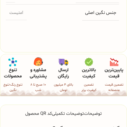
جنس نگین اصلی
آمتیست
پایین‌ترین
بالاترین
ارسال
مشاوره و
تنوع
قیمت
کیفیت
رایگان
پشتیبانی
محصولات
تضمین قیمت
تضمین
بالای 4 میلیون
10 صبح تا 8
تنوع رنگ-تنوع
منصفانه
کیفیت برتر
تومان
شب
نگین
توضیحات
توضیحات تکمیلی
کد QR محصول