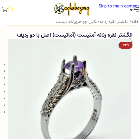
Skip to main content
منو
خانه
/
انگشتر نقره زنانه
/
نگین جواهری
/
آماتیست
انگشتر نقره زنانه آمتیست (آماتیست) اصل با دو ردیف
نگین سنتتیک روی رکاب Am16
-33%
و
ا
م
ع
ب
م
ا
ق
ش
ت