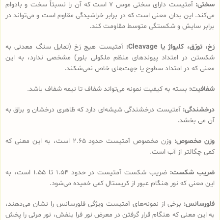
سختی:
آمتیست دارای سختی موس 7 است که آن را نسبتاً سخت و بادوام
می‌کند. این بدان معنی است که در برابر خراشیدگی مقاوم است و می‌تواند در
برابر سایش و شکستگی متوسط مقاومت کند.
رَخ، تورّق، کلیواژ یا Cleavage:
آمتیست هیچ رَخ (تمایل سنگ معدنی به
شکستن در امتداد پیوندهای منظم ملکولی بلور) مشخصی ندارد، به این
معنی که در امتداد سطوح یا جهت‌های خاص نمی‌شکند.
شفافیت:
بسته به کیفیت نمونه می‌تواند شفاف تا نیمه شفاف باشد.
درخشندگی:
آمتیست درخشندگی شیشه‌ای دارد که ظاهری درخشان و براق به
آن می بخشد.
وزن مخصوص:
وزن مخصوص آمتیست حدود 2.65 است، به این معنی که
کمی چگالتر از آب است.
ضریب شکست:
ضریب شکست آمتیست در حدود 1.54 تا 1.55 است، به
این معنی که نور هنگام عبور از کریستال کمی خمیده می‌شود.
فلورسانس:
برخی از نمونه‌های آمتیست ویژگی فلورسانس را نشان می‌دهند،
به این معنی که هنگام قرار گرفتن در معرض نور فرا بنفش، نور مرئی را پخش